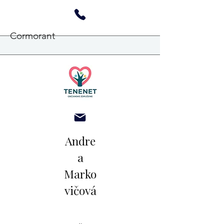
Cormorant
Andre
a
Marko
vičová