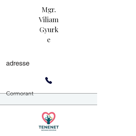
Mgr.
Viliam
Gyurk
e
adresse
Cormorant