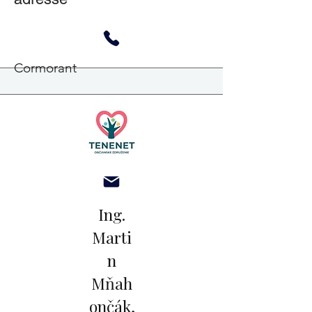
Cormorant
Ing.
Marti
n
Mňah
ončák,