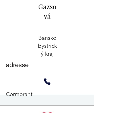
Gazso
vá
Bansko
bystrick
ý kraj
adresse
Cormorant