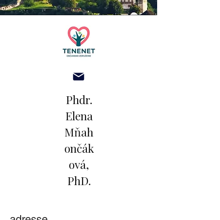
Phdr.
Elena
Mňah
ončák
ová,
PhD.
adresse