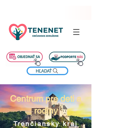
HĽADAŤ
Centrum pre deti a
rodiny
Trenčiansky kraj