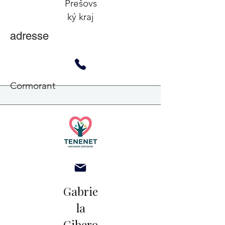
Prešovs
ký kraj
adresse
Cormorant
Gabrie
la
Cibero