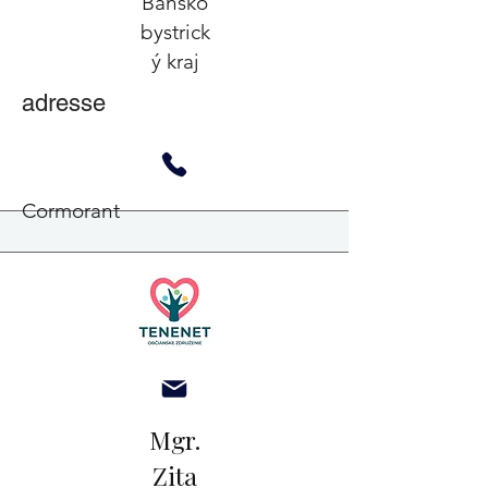
Bansko
bystrick
ý kraj
adresse
Cormorant
Mgr.
Zita