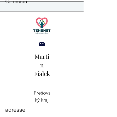
Cormorant
Marti
n
Fialek
Prešovs
ký kraj
adresse