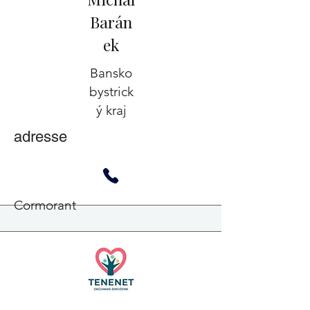
Barán
ek
Bansko
bystrick
ý kraj
adresse
Cormorant