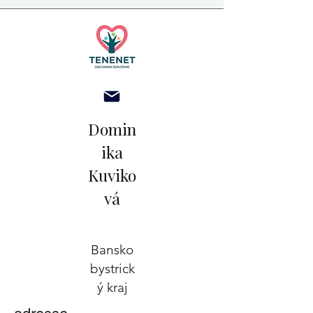
Domin
ika
Kuviko
vá
Bansko
bystrick
ý kraj