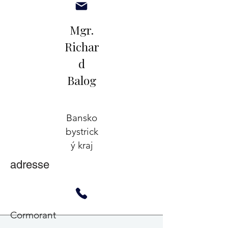
Mgr.
Richar
d
Balog
Bansko
bystrick
ý kraj
adresse
Cormorant