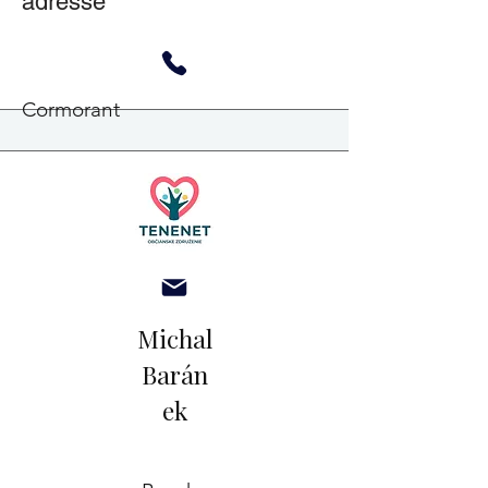
adresse
Cormorant
Michal
Barán
ek