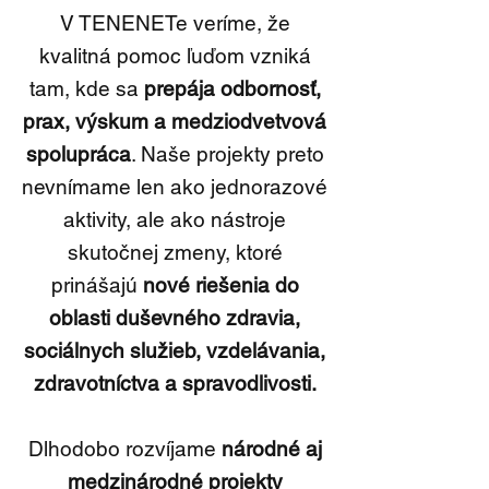
V TENENETe veríme, že
kvalitná pomoc ľuďom vzniká
tam, kde sa
prepája odbornosť,
prax, výskum a medziodvetvová
spolupráca
. Naše projekty preto
nevnímame len ako jednorazové
aktivity, ale ako nástroje
skutočnej zmeny, ktoré
prinášajú
nové riešenia do
oblasti duševného zdravia,
sociálnych služieb, vzdelávania,
zdravotníctva a spravodlivosti.
Dlhodobo rozvíjame
národné aj
medzinárodné projekty