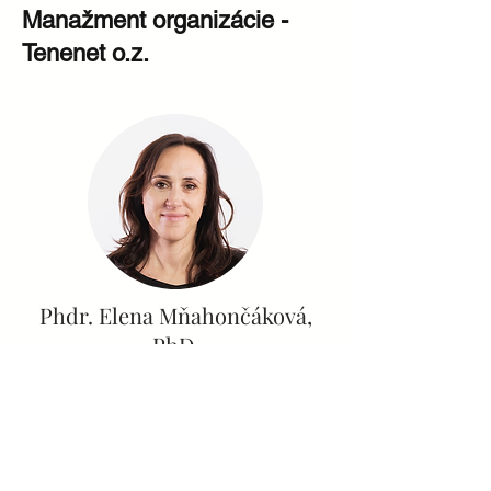
Manažment organizácie -
Tenenet o.z.
Phdr. Elena Mňahončáková,
PhD.
Generálna riaditeľka
Štatutárna zástupkyňa