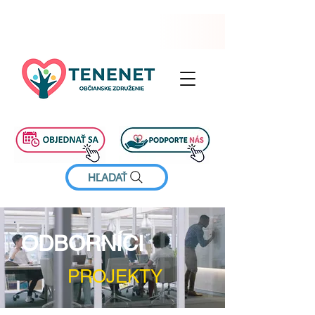
HĽADAŤ
ODBORNÍCI
PROJEKTY