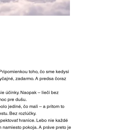
 Pripomienkou toho, čo sme kedysi 
byčajné, zadarmo. A predsa čoraz 
ie účinky. Naopak – lieči bez 
moc pre dušu.
olo jediné, čo mali – a pritom to 
stu. Bez rozlúčky.
ešpektovať hranice. Lebo nie každé 
ch namiesto pokoja. A práve preto je 