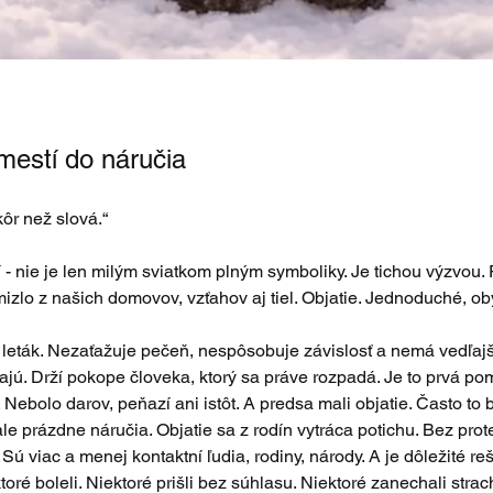
zmestí do náručia
kôr než slová.“
 - nie je len milým sviatkom plným symboliky. Je tichou výzvou.
izlo z našich domovov, vzťahov aj tiel. Objatie. Jednoduché, o
ý leták. Nezaťažuje pečeň, nespôsobuje závislosť a nemá vedľajš
ajú. Drží pokope človeka, ktorý sa práve rozpadá. Je to prvá po
. Nebolo darov, peňazí ani istôt. A predsa mali objatie. Často to b
le prázdne náručia. Objatie sa z rodín vytráca potichu. Bez prote
 Sú viac a menej kontaktní ľudia, rodiny, národy. A je dôležité r
toré boleli. Niektoré prišli bez súhlasu. Niektoré zanechali stra