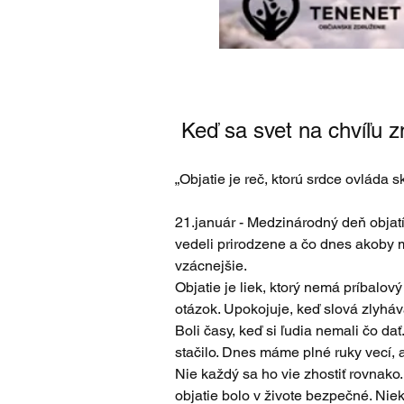
 Keď sa svet na chvíľu 
„Objatie je reč, ktorú srdce ovláda s
21.január - Medzinárodný deň objatí
vedeli prirodzene a čo dnes akoby m
vzácnejšie.
Objatie je liek, ktorý nemá príbalov
otázok. Upokojuje, keď slová zlyháv
Boli časy, keď si ľudia nemali čo dať
stačilo. Dnes máme plné ruky vecí, a
Nie každý sa ho vie zhostiť rovnako.
objatie bolo v živote bezpečné. Niek