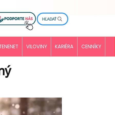
HĽADAŤ
TENENET
VILOVINY
KARIÉRA
CENNÍKY
ný