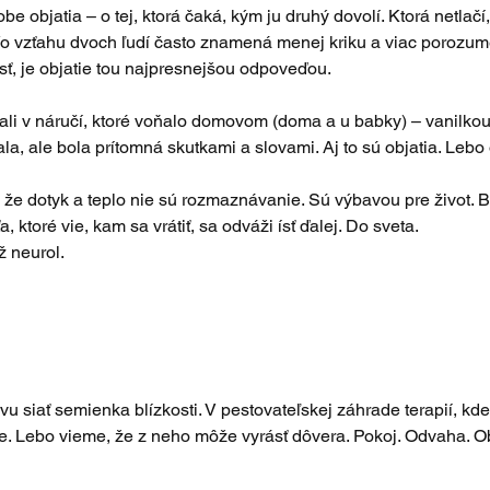
be objatia – o tej, ktorá čaká, kým ju druhý dovolí. Ktorá netlačí,
. Vo vzťahu dvoch ľudí často znamená menej kriku a viac porozumen
sť, je objatie tou najpresnejšou odpoveďou.
astali v náručí, ktoré voňalo domovom (doma a u babky) – vanilkou
ala, ale bola prítomná skutkami a slovami. Aj to sú objatia. Lebo
, že dotyk a teplo nie sú rozmaznávanie. Sú výbavou pre život.
, ktoré vie, kam sa vrátiť, sa odváži ísť ďalej. Do sveta.
ž neurol.
 siať semienka blízkosti. V pestovateľskej záhrade terapií, kde
e. Lebo vieme, že z neho môže vyrásť dôvera. Pokoj. Odvaha. Ob