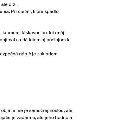
 ale drží.
ia. Pri dieťati, ktoré spadlo, 
, krémom, láskavosťou. Iní (môj 
 objímať sa dá telom aj postojom k 
 Bezpečná náruč je základom 
 objatie nie je samozrejmosťou, ale 
jatie je zadarmo, ale jeho hodnota 