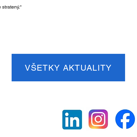
 stratený.“
VŠETKY AKTUALITY