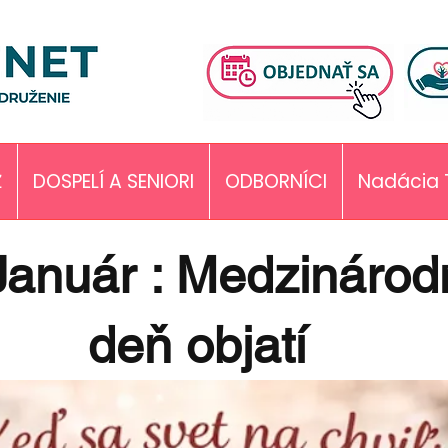
Ž
DOSPELÍ A SENIORI
ODBORNÍCI
Nadácia 
Január : Medzinárod
deň objatí