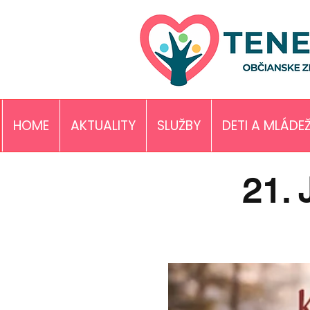
HOME
AKTUALITY
SLUŽBY
DETI A MLÁDE
21. 