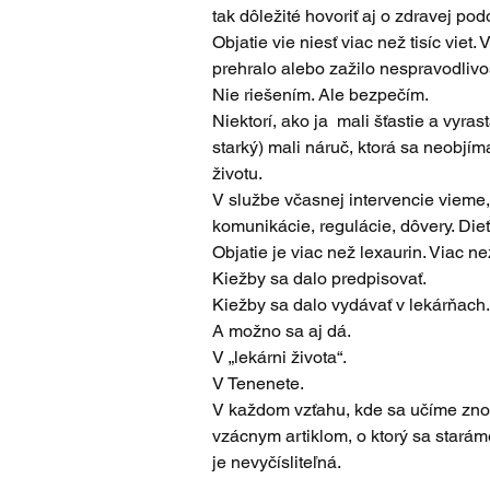
tak dôležité hovoriť aj o zdravej podo
Objatie vie niesť viac než tisíc viet
prehralo alebo zažilo nespravodlivo
Nie riešením. Ale bezpečím.
Niektorí, ako ja  mali šťastie a vyr
starký) mali náruč, ktorá sa neobjím
životu.
V službe včasnej intervencie vieme
komunikácie, regulácie, dôvery. Dieťa
Objatie je viac než lexaurin. Viac ne
Kiežby sa dalo predpisovať.
Kiežby sa dalo vydávať v lekárňach.
A možno sa aj dá.
V „lekárni života“.
V Tenenete.
V každom vzťahu, kde sa učíme znovu
vzácnym artiklom, o ktorý sa starám
je nevyčísliteľná.