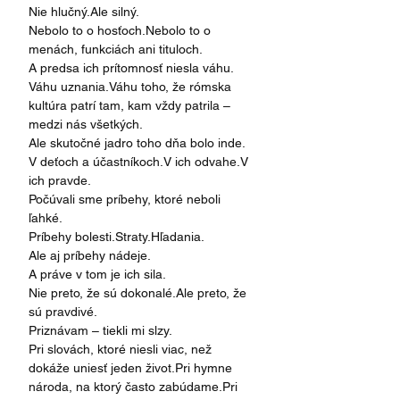
Nie hlučný.Ale silný.
Nebolo to o hosťoch.Nebolo to o 
menách, funkciách ani tituloch.
A predsa ich prítomnosť niesla váhu.
Váhu uznania.Váhu toho, že rómska 
kultúra patrí tam, kam vždy patrila – 
medzi nás všetkých.
Ale skutočné jadro toho dňa bolo inde.
V deťoch a účastníkoch.V ich odvahe.V 
ich pravde.
Počúvali sme príbehy, ktoré neboli 
ľahké.
Príbehy bolesti.Straty.Hľadania.
Ale aj príbehy nádeje.
A práve v tom je ich sila.
Nie preto, že sú dokonalé.Ale preto, že 
sú pravdivé.
Priznávam – tiekli mi slzy.
Pri slovách, ktoré niesli viac, než 
dokáže uniesť jeden život.Pri hymne 
národa, na ktorý často zabúdame.Pri 