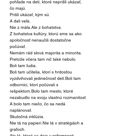
pohľade na deti, ktoré neprišli ukázať, 
čo majú.
Prišli ukázať, kým sú.
A dali veľa.
Nie z mála.Ale z bohatstva.
Z bohatstva kultúry, ktorú sme sa ako 
spoločnosť nenaučili dostatočne 
počúvať.
Nemám rád slová majorita a minorita.
Pretože včera tam nič také nebolo.
Boli tam ľudia.
Boli tam učitelia, ktorí s hrdosťou 
vyzdvihovali jedinečnosť detí.Boli tam 
odborníci, ktorí počúvali s 
rešpektom.Bolo tam mesto, ktoré 
nezabudlo na svoju vlastnú rozmanitosť.
A bolo tam niečo, čo sa nedá 
naplánovať.
Skutočná inklúzia.
Nie tá na papieri.Nie tá v stratégiách a 
grafoch.
Ale tá, ktorá sa deje v prítomnosti.