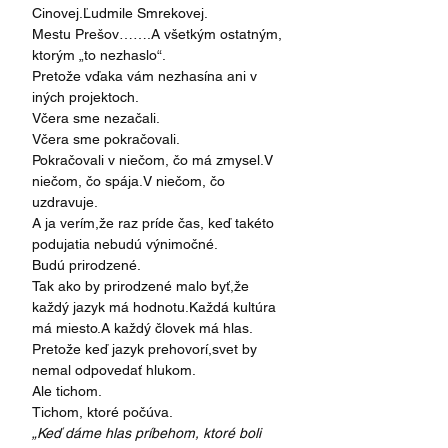
Cinovej.Ľudmile Smrekovej.
Mestu Prešov…….A všetkým ostatným, 
ktorým „to nezhaslo“.
Pretože vďaka vám nezhasína ani v 
iných projektoch.
Včera sme nezačali.
Včera sme pokračovali.
Pokračovali v niečom, čo má zmysel.V 
niečom, čo spája.V niečom, čo 
uzdravuje.
A ja verím,že raz príde čas, keď takéto 
podujatia nebudú výnimočné.
Budú prirodzené.
Tak ako by prirodzené malo byť,že 
každý jazyk má hodnotu.Každá kultúra 
má miesto.A každý človek má hlas.
Pretože keď jazyk prehovorí,svet by 
nemal odpovedať hlukom.
Ale tichom.
Tichom, ktoré počúva.
„Keď dáme hlas príbehom, ktoré boli 