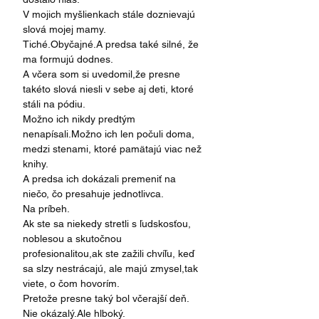
V mojich myšlienkach stále doznievajú 
slová mojej mamy.
Tiché.Obyčajné.A predsa také silné, že 
ma formujú dodnes.
A včera som si uvedomil,že presne 
takéto slová niesli v sebe aj deti, ktoré 
stáli na pódiu.
Možno ich nikdy predtým 
nenapísali.Možno ich len počuli doma, 
medzi stenami, ktoré pamätajú viac než 
knihy.
A predsa ich dokázali premeniť na 
niečo, čo presahuje jednotlivca.
Na príbeh.
Ak ste sa niekedy stretli s ľudskosťou, 
noblesou a skutočnou 
profesionalitou,ak ste zažili chvíľu, keď 
sa slzy nestrácajú, ale majú zmysel,tak 
viete, o čom hovorím.
Pretože presne taký bol včerajší deň.
Nie okázalý.Ale hlboký.