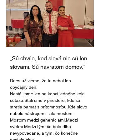
„Sú chvíle, keď slová nie sú len 
slovami. Sú návratom domov.“
Dnes už vieme, že to nebol len 
obyčajný deň.
Nestáli sme len na konci jedného kola 
súťaže.Stáli sme v priestore, kde sa 
stretla pamäť s prítomnosťou.Kde slovo 
nebolo nástrojom – ale mostom.
Mostom medzi generáciami.Medzi 
svetmi.Medzi tým, čo bolo dlho 
nevypovedané, a tým, čo konečne 
dostalo hlas.