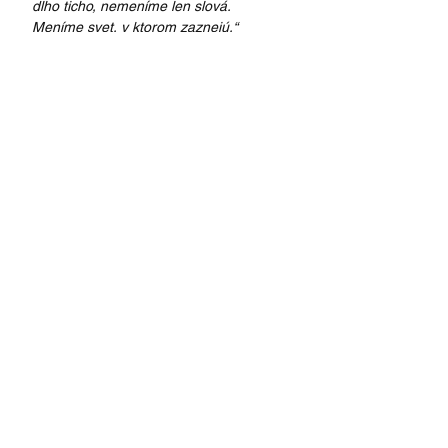
dlho ticho, nemeníme len slová. 
Meníme svet, v ktorom zaznejú.“
Viliam a Tenenet
VŠETKY AKTUALITY