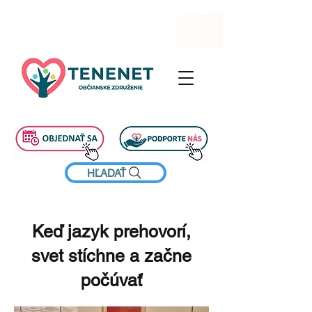
HĽADAŤ
Keď jazyk prehovorí,
svet stíchne a začne
počúvať