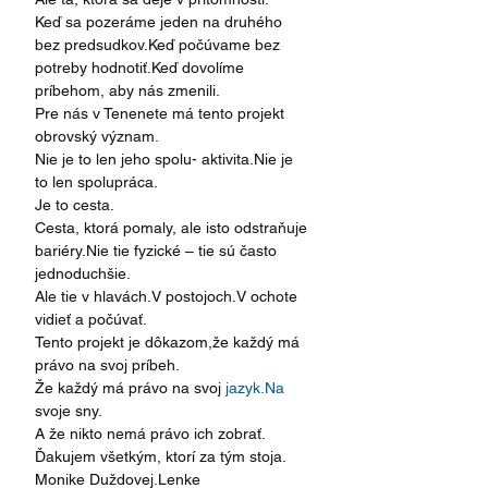
Keď sa pozeráme jeden na druhého 
bez predsudkov.Keď počúvame bez 
potreby hodnotiť.Keď dovolíme 
príbehom, aby nás zmenili.
Pre nás v Tenenete má tento projekt 
obrovský význam.
Nie je to len jeho spolu- aktivita.Nie je 
to len spolupráca.
Je to cesta.
Cesta, ktorá pomaly, ale isto odstraňuje 
bariéry.Nie tie fyzické – tie sú často 
jednoduchšie.
Ale tie v hlavách.V postojoch.V ochote 
vidieť a počúvať.
Tento projekt je dôkazom,že každý má 
právo na svoj príbeh.
Že každý má právo na svoj 
jazyk.Na
svoje sny.
A že nikto nemá právo ich zobrať.
Ďakujem všetkým, ktorí za tým stoja.
Monike Duždovej.Lenke 