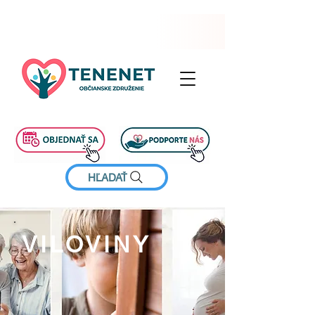
HĽADAŤ
VILOVINY