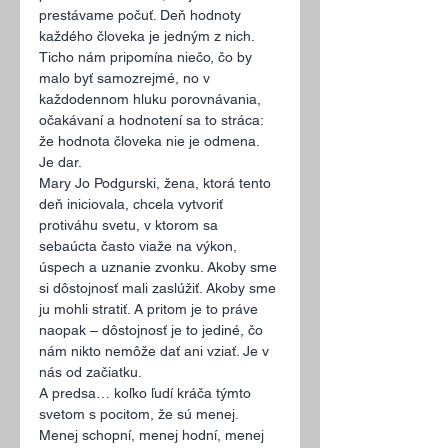
prestávame počuť. Deň hodnoty 
každého človeka je jedným z nich. 
Ticho nám pripomína niečo, čo by 
malo byť samozrejmé, no v 
každodennom hluku porovnávania, 
očakávaní a hodnotení sa to stráca: 
že hodnota človeka nie je odmena. 
Je dar.
Mary Jo Podgurski, žena, ktorá tento 
deň iniciovala, chcela vytvoriť 
protiváhu svetu, v ktorom sa 
sebaúcta často viaže na výkon, 
úspech a uznanie zvonku. Akoby sme 
si dôstojnosť mali zaslúžiť. Akoby sme 
ju mohli stratiť. A pritom je to práve 
naopak – dôstojnosť je to jediné, čo 
nám nikto nemôže dať ani vziať. Je v 
nás od začiatku.
A predsa… koľko ľudí kráča týmto 
svetom s pocitom, že sú menej. 
Menej schopní, menej hodní, menej 