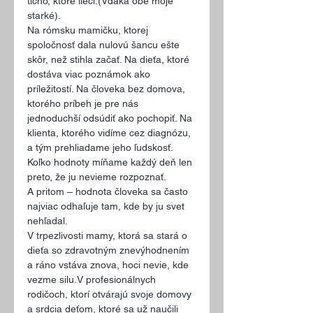
ticho, ktoré lieči.(Vďaka obe moje 
starké).
Na rómsku mamičku, ktorej 
spoločnosť dala nulovú šancu ešte 
skôr, než stihla začať. Na dieťa, ktoré 
dostáva viac poznámok ako 
príležitostí. Na človeka bez domova, 
ktorého príbeh je pre nás 
jednoduchší odsúdiť ako pochopiť. Na 
klienta, ktorého vidíme cez diagnózu, 
a tým prehliadame jeho ľudskosť.
Koľko hodnoty míňame každý deň len 
preto, že ju nevieme rozpoznať.
A pritom – hodnota človeka sa často 
najviac odhaľuje tam, kde by ju svet 
nehľadal.
V trpezlivosti mamy, ktorá sa stará o 
dieťa so zdravotným znevýhodnením 
a ráno vstáva znova, hoci nevie, kde 
vezme silu.V profesionálnych 
rodičoch, ktorí otvárajú svoje domovy 
a srdcia deťom, ktoré sa už naučili 