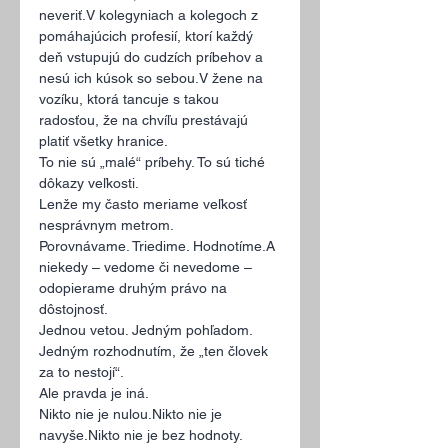
neveriť.V kolegyniach a kolegoch z 
pomáhajúcich profesií, ktorí každý 
deň vstupujú do cudzích príbehov a 
nesú ich kúsok so sebou.V žene na 
vozíku, ktorá tancuje s takou 
radosťou, že na chvíľu prestávajú 
platiť všetky hranice.
To nie sú „malé“ príbehy. To sú tiché 
dôkazy veľkosti.
Lenže my často meriame veľkosť 
nesprávnym metrom.
Porovnávame. Triedime. Hodnotíme.A 
niekedy – vedome či nevedome – 
odopierame druhým právo na 
dôstojnosť.
Jednou vetou. Jedným pohľadom. 
Jedným rozhodnutím, že „ten človek 
za to nestojí“.
Ale pravda je iná.
Nikto nie je nulou.Nikto nie je 
navyše.Nikto nie je bez hodnoty.