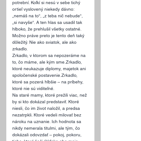
potrební. Koľkí si nesú v sebe tichý 
ortieľ vyslovený niekedy dávno: 
„nemáš na to“, „z teba nič nebude“, 
„si navyše“. A ten hlas sa usadil tak 
hlboko, že prehlušil všetky ostatné.
Možno práve preto je tento deň taký 
dôležitý. Nie ako sviatok, ale ako 
zrkadlo.
Zrkadlo, v ktorom sa nepozeráme na 
to, čo máme, ale kým sme.Zrkadlo, 
ktoré neukazuje diplomy, majetok ani 
spoločenské postavenie.Zrkadlo, 
ktoré sa pozerá hlbšie – na príbehy, 
ktoré nie sú viditeľné.
Na staré mamy, ktoré prežili viac, než 
by si kto dokázal predstaviť. Ktoré 
niesli, čo im život naložil, a predsa 
nezatrpkli. Ktoré vedeli milovať bez 
nároku na uznanie. Ich hodnota sa 
nikdy nemerala titulmi, ale tým, čo 
dokázali odovzdať – pokoj, pokoru, 