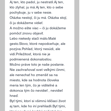
Aj ten, kto padol, ju nestratil.Aj ten, 
kto zlyhal, ju má.Aj ten, kto o sebe 
pochybuje, ju v sebe nesie.
Otázka nestojí, či ju má. Otázka stojí, 
či ju dokážeme vidieť.
A možno ešte viac – či ju dokážeme 
pomôcť znovu objaviť.
Lebo niekedy stačí málo.Malé 
gesto.Slovo, ktoré nepodceňuje, ale 
pozýva.Pohľad, ktorý nesúdi, ale 
vidí.Príležitosť, ktorá nie je 
podmienená dokonalosťou.
Možno práve toto je naše poslanie.
Nie zachraňovať svet veľkými činmi, 
ale nenechať ho zmenšiť sa na 
miesto, kde sa hodnota človeka 
meria len tým, čo je viditeľné a 
dokonca tým čo nevidieť , nevidieť 
hneď.
Byť tými, ktorí si všimnú klíčiaci život 
aj tam, kde ho iní prehliadli.Byť tými, 