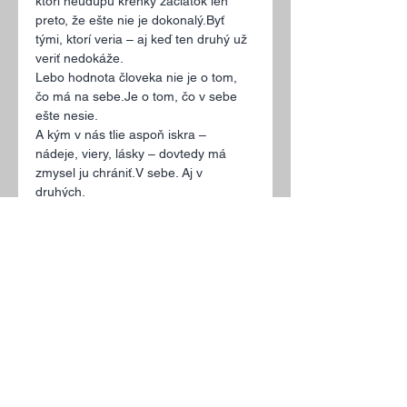
ktorí neudupú krehký začiatok len 
preto, že ešte nie je dokonalý.Byť 
tými, ktorí veria – aj keď ten druhý už 
veriť nedokáže.
Lebo hodnota človeka nie je o tom, 
čo má na 
sebe.Je
 o tom, čo v sebe 
ešte nesie.
A kým v nás tlie aspoň iskra – 
nádeje, viery, lásky – dovtedy má 
zmysel ju chrániť.V sebe. Aj v 
druhých.
A možno práve v tom je najväčšie 
tajomstvo tohto dňa:
Že uznanie hodnoty druhých 
nezačína tým, že ich presvedčíme.Ale 
tým, že sa rozhodneme veriť.
Toto je niečo, čo nie je v žiadnom 
oficiálnom štandarde, no je v 
štandarde Tenenetu a aj iných 
organizácií, nakoľko je a chcem veriť 
že je na tom postavená pomoc a 
pomáhajúca profesia.