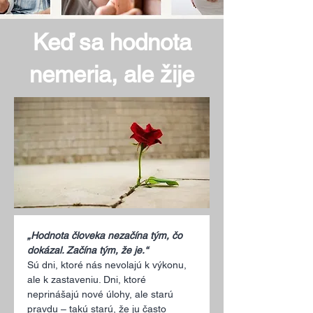
Keď sa hodnota
nemeria, ale žije
„Hodnota človeka nezačína tým, čo 
dokázal. Začína tým, že je.“
Sú dni, ktoré nás nevolajú k výkonu, 
ale k zastaveniu. Dni, ktoré 
neprinášajú nové úlohy, ale starú 
pravdu – takú starú, že ju často 