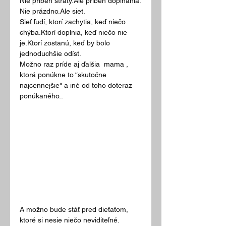
Nie príbeh straty.Ale príbeh dopĺňania.
Nie prázdno.Ale sieť.
Sieť ľudí, ktorí zachytia, keď niečo 
chýba.Ktorí doplnia, keď niečo nie 
je.Ktorí zostanú, keď by bolo 
jednoduchšie odísť.
Možno raz príde aj ďalšia  mama , 
ktorá ponúkne to “skutočne 
najcennejšie" a iné od toho doteraz 
ponúkaného..
.
A možno bude stáť pred dieťaťom, 
ktoré si nesie niečo neviditeľné.