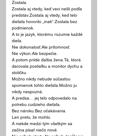
Zostala.
Zostala aj vtedy, keď veci nešli podľa 
predstáv.Zostala aj vtedy, keď telo 
dieťaťa hovorilo „inak“.Zostala bez 
podmienok.
A to je jazyk, ktorému rozumie každé 
dieťa.
Nie dokonalosť.Ale prítomnosť.
Nie výkon.Ale bezpečie.
A potom priíde ďalšia žena.Tá, ktorá 
darovala postieľku a monitor dychu a 
stoličku.
Možno nikdy nebude súčasťou 
spomienok tohto dieťaťa.Možno ju 
nikdy nespozná.
A predsa… jej telo odpovedalo na 
potrebu cudzieho dieťaťa.
Bez nároku.Bez očakávania.
Len preto, že mohlo.
A niekde medzi tým všetkým sa 
začína písať niečo nové.