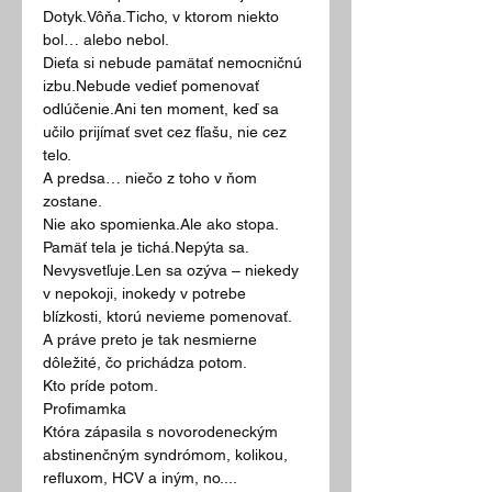
Dotyk.Vôňa.Ticho, v ktorom niekto 
bol… alebo nebol.
Dieťa si nebude pamätať nemocničnú 
izbu.Nebude vedieť pomenovať 
odlúčenie.Ani ten moment, keď sa 
učilo prijímať svet cez fľašu, nie cez 
telo.
A predsa… niečo z toho v ňom 
zostane.
Nie ako spomienka.Ale ako stopa.
Pamäť tela je tichá.Nepýta sa. 
Nevysvetľuje.Len sa ozýva – niekedy 
v nepokoji, inokedy v potrebe 
blízkosti, ktorú nevieme pomenovať.
A práve preto je tak nesmierne 
dôležité, čo prichádza potom.
Kto príde potom.
Profimamka
Która zápasila s novorodeneckým 
abstinenčným syndrómom, kolikou, 
refluxom, HCV a iným, no....