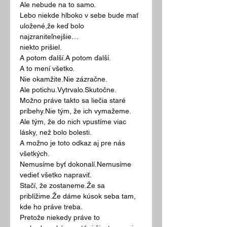
Ale nebude na to samo.
Lebo niekde hlboko v sebe bude mať 
uložené,že keď bolo 
najzraniteľnejšie…
niekto prišiel.
A potom ďalší.A potom ďalší.
A to mení všetko.
Nie okamžite.Nie zázračne.
Ale potichu.Vytrvalo.Skutočne.
Možno práve takto sa liečia staré 
príbehy.Nie tým, že ich vymažeme.
Ale tým, že do nich vpustíme viac 
lásky, než bolo bolesti.
A možno je toto odkaz aj pre nás 
všetkých.
Nemusíme byť dokonalí.Nemusíme 
vedieť všetko napraviť.
Stačí, že zostaneme.Že sa 
priblížime.Že dáme kúsok seba tam, 
kde ho práve treba.
Pretože niekedy práve to 