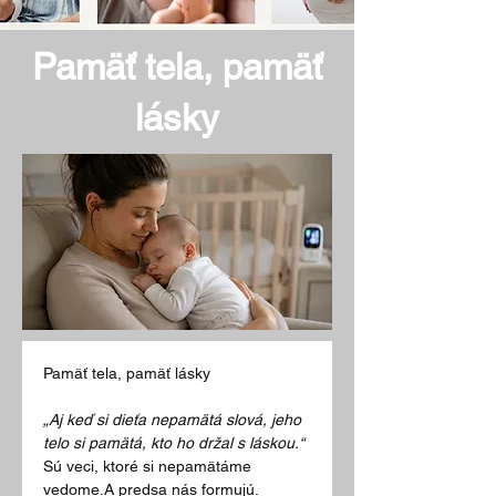
Pamäť tela, pamäť
lásky
Pamäť tela, pamäť lásky
„Aj keď si dieťa nepamätá slová, jeho 
telo si pamätá, kto ho držal s láskou.“
Sú veci, ktoré si nepamätáme 
vedome.A predsa nás formujú.