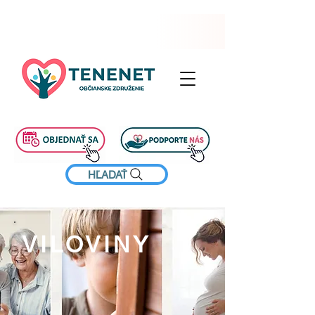
HĽADAŤ
VILOVINY