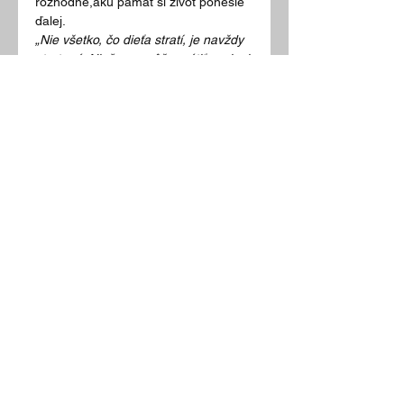
rozhodne,akú pamäť si život ponesie 
ďalej.
„Nie všetko, čo dieťa stratí, je navždy 
stratené. Niečo sa môže vrátiť – v inej 
podobe, v inom človeku, v inom 
čase.“
Viliam a tím Tenenet
Predchádzajúce
Ďalšie