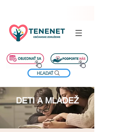
HĽADAŤ
DETI A MLADEŽ