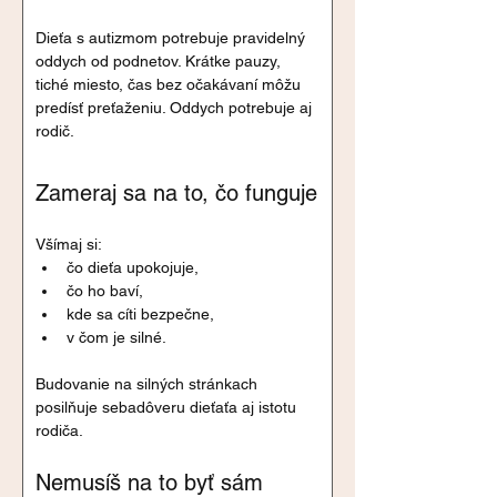
Dieťa s autizmom potrebuje pravidelný 
oddych od podnetov. Krátke pauzy, 
tiché miesto, čas bez očakávaní môžu 
predísť preťaženiu. Oddych potrebuje aj 
rodič.
Zameraj sa na to, čo funguje
Všímaj si:
čo dieťa upokojuje,
čo ho baví,
kde sa cíti bezpečne,
v čom je silné.
Budovanie na silných stránkach 
posilňuje sebadôveru dieťaťa aj istotu 
rodiča.
Nemusíš na to byť sám 