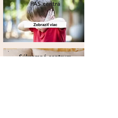
PAS centrá
Zobraziť viac
Súkromné centrum
poradenstva a
prevencie
Zobraziť viac