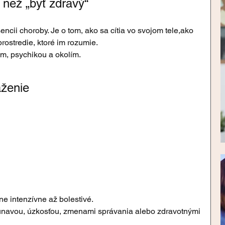
než „byť zdravý“
encii choroby. Je o tom, ako sa cítia vo svojom tele,ako 
rostredie, ktoré im rozumie.
m, psychikou a okolím.
aženie
ne intenzívne až bolestivé.
únavou, úzkosťou, zmenami správania alebo zdravotnými 