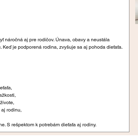
yť náročná aj pre rodičov. Únava, obavy a neustála 
. Keď je podporená rodina, zvyšuje sa aj pohoda dieťaťa.
eťaťa,
ažkosti,
ivote,
aj rodinu,
ne. S rešpektom k potrebám dieťaťa aj rodiny.