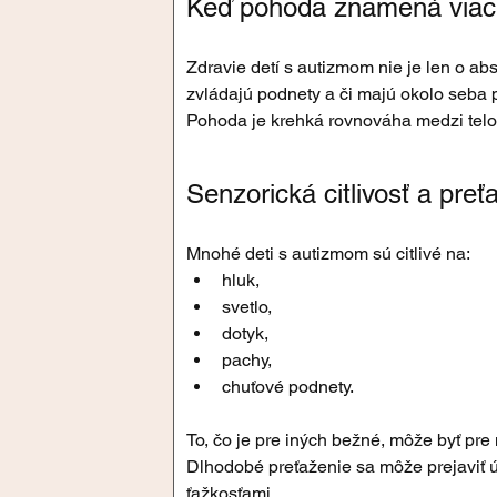
Keď pohoda znamená viac 
Zdravie detí s autizmom nie je len o abs
zvládajú podnety a či majú okolo seba p
Pohoda je krehká rovnováha medzi telo
Senzorická citlivosť a preť
Mnohé deti s autizmom sú citlivé na:
hluk,
svetlo,
dotyk,
pachy,
chuťové podnety.
To, čo je pre iných bežné, môže byť pre 
Dlhodobé preťaženie sa môže prejaviť 
ťažkosťami.