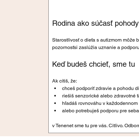
Rodina ako súčasť pohody
Starostlivosť o dieťa s autizmom môže b
pozornosťsi zaslúžia uznanie a podporu
Keď budeš chcieť, sme tu
Ak cítiš, že:
chceš podporiť zdravie a pohodu di
riešiš senzorické alebo zdravotné ť
hľadáš rovnováhu v každodennom ž
alebo potrebuješ podporu pre seba 
v Tenenet sme tu pre vás. Citlivo. Odbor