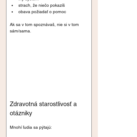
strach, že niečo pokazíš
obava požiadať o pomoc
Ak sa v tom spoznávaš, nie si v tom 
sám/sama.
Zdravotná starostlivosť a 
otázniky
Mnohí ľudia sa pýtajú: