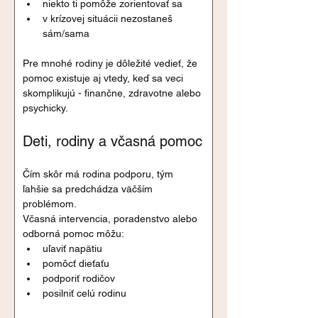
niekto ti pomôže zorientovať sa
v krízovej situácii nezostaneš 
sám/sama
Pre mnohé rodiny je dôležité vedieť, že 
pomoc existuje aj vtedy, keď sa veci 
skomplikujú - finančne, zdravotne alebo 
psychicky.
Deti, rodiny a včasná pomoc
Čím skôr má rodina podporu, tým 
ľahšie sa predchádza väčším 
problémom.
Včasná intervencia, poradenstvo alebo 
odborná pomoc môžu:
uľaviť napätiu
pomôcť dieťaťu
podporiť rodičov
posilniť celú rodinu