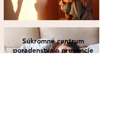
Súkromné centrum
poradenstva a prevencie
Detská klinická
psychológia