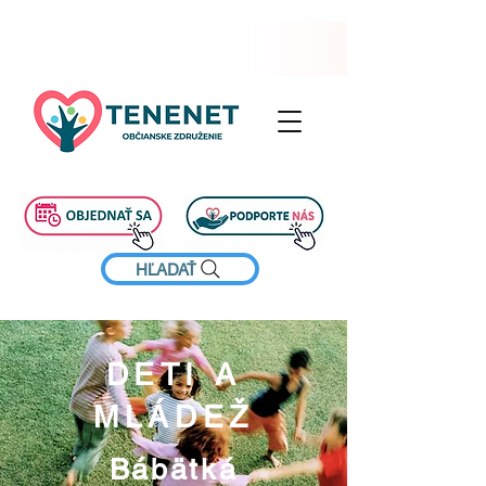
HĽADAŤ
​DETI A
MLÁDEŽ
Bábätká