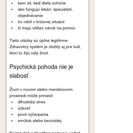
kam ísť, keď dieťa ochorie
ako fungujú lekári, špecialisti, 
objednávanie
čo robiť v krízovej situácii
či majú vôbec nárok na pomoc
Tieto otázky sú úplne legitímne. 
Zdravotný systém je zložitý aj pre ľudí, 
ktorí tu žijú celý život.
Psychická pohoda nie je 
slabosť
Život v novom alebo menšinovom 
prostredí môže priniesť:
dlhodobý stres
úzkosť
pocit vyčerpania
smútok alebo beznádej
Najmä deti a tínedžeri nemusia vedieť, 