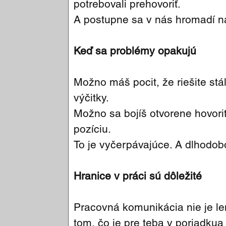
potrebovali prehovoriť.
A postupne sa v nás hromadí n
Keď sa problémy opakujú
Možno máš pocit, že riešite stál
výčitky.
Možno sa bojíš otvorene hovoriť
pozíciu.
To je vyčerpávajúce. A dlhodob
Hranice v práci sú dôležité
Pracovná komunikácia nie je len
tom, čo je pre teba v poriadkua 