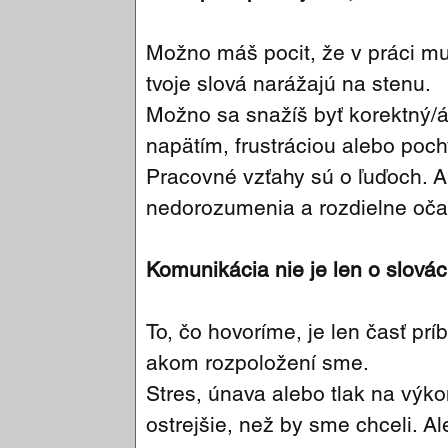
Možno máš pocit, že v práci mus
tvoje slová narážajú na stenu.
Možno sa snažíš byť korektný/á
napätím, frustráciou alebo poc
Pracovné vzťahy sú o ľuďoch. A 
nedorozumenia a rozdielne oča
Komunikácia nie je len o slová
To, čo hovoríme, je len časť príb
akom rozpoložení sme.
Stres, únava alebo tlak na výk
ostrejšie, než by sme chceli. 