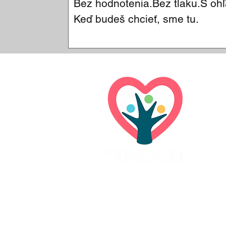
Bez hodnotenia.Bez tlaku.S ohľ
Keď budeš chcieť, sme tu.
Adresa a fakturačné údaje:
TENENET o.z.