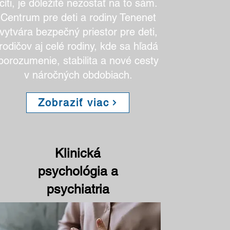
cíti, je dôležité nezostať na to sám.
Centrum pre deti a rodiny Tenenet
vytvára bezpečný priestor pre deti,
rodičov aj celé rodiny, kde sa hľadá
porozumenie, stabilita a nové cesty
v náročných obdobiach.
Zobraziť viac
Klinická
psychológia a
psychiatria