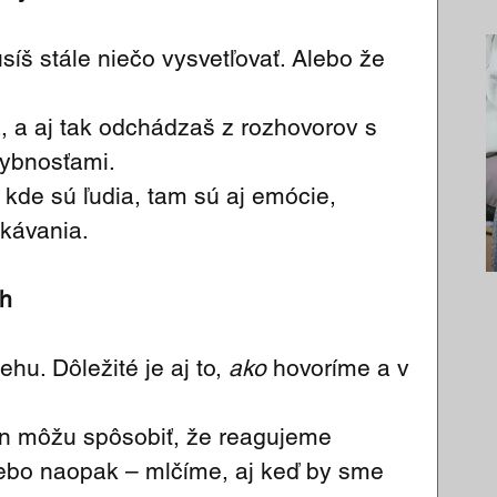
íš stále niečo vysvetľovať. Alebo že 
, a aj tak odchádzaš z rozhovorov s 
hybnosťami.
kde sú ľudia, tam sú aj emócie, 
kávania.
ch
ehu. Dôležité je aj to, 
ako
 hovoríme a v 
on môžu spôsobiť, že reagujeme 
Alebo naopak – mlčíme, aj keď by sme 