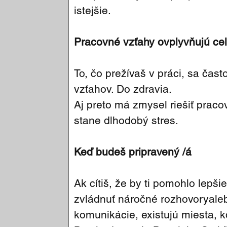
istejšie.
Pracovné vzťahy ovplyvňujú cel
To, čo prežívaš v práci, sa čas
vzťahov. Do zdravia.
Aj preto má zmysel riešiť praco
stane dlhodobý stres.
Keď budeš pripravený /á
Ak cítiš, že by ti pomohlo lepš
zvládnuť náročné rozhovoryaleb
komunikácie, existujú miesta, kd