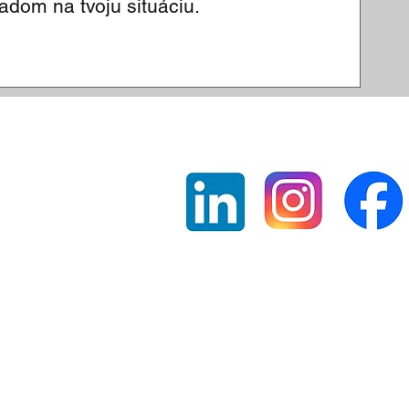
adom na tvoju situáciu.
Zostaňte s nami v 
Registrované na MV SR dňa 
900/90-380 68