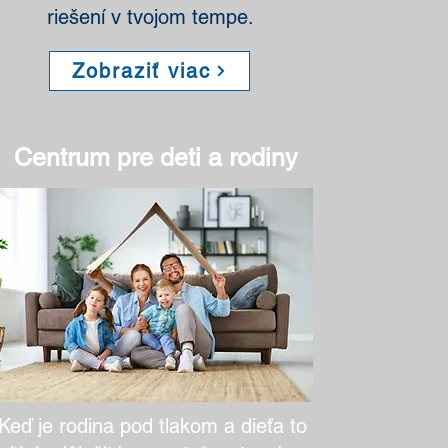
riešení v tvojom tempe.
Zobraziť viac
Centrum pre deti a rodiny
Keď je rodina pod tlakom a dieťa to