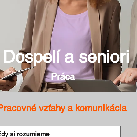
Dospelí a seniori
Práca
Pracovné vzťahy a komunikácia
vždy si rozumieme