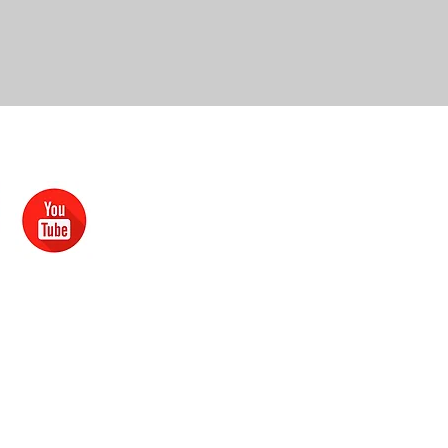
kontakte
19.8.2011VVS/1-
​