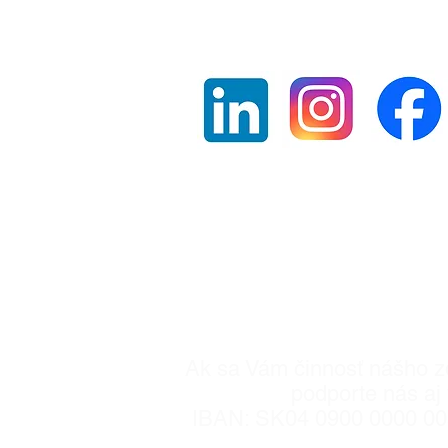
Zostaňte s nami v 
Registrované na MV SR dňa 
900/90-380 68
Ak sa Vám činnosť nášho z
podporte nás aj 
IBAN: SK04 0900 0000 0