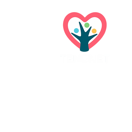
Adresa a fakturačné údaje:
TENENET o.z.
Oravská 3083/4
903 01 Senec
IČO:
42255015