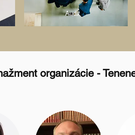
Audit
ažment organizácie - Tenenet