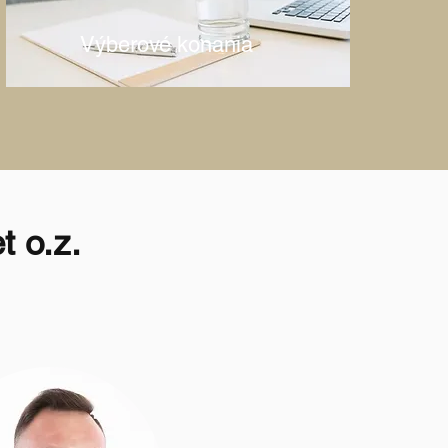
Výberové konania
 o.z.