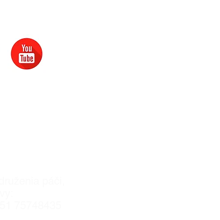
kontakte
19.8.2011VVS/1-
​
druženia páči,
vy:
051 75748435