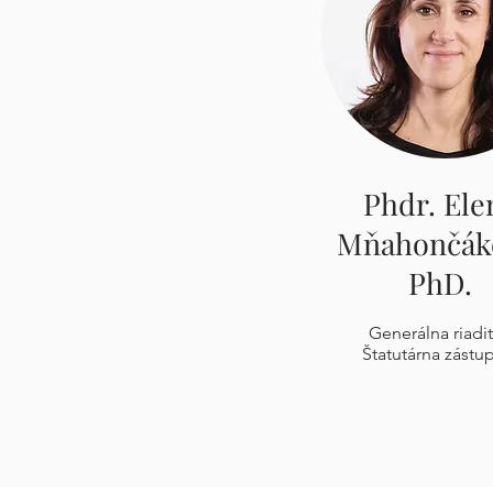
Phdr. Ele
Mňahončák
PhD.
Generálna riadi
Štatutárna zástu