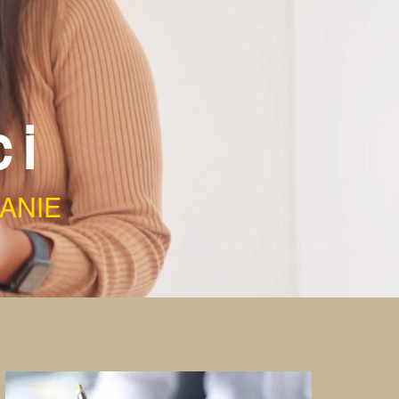
ci
ANIE