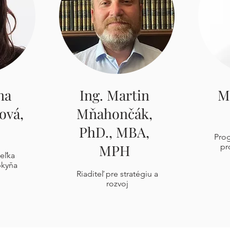
na
Ing. Martin
M
ová,
Mňahončák,
PhD., MBA,
Prog
MPH
pr
teľka
pkyňa
Riaditeľ pre stratégiu a
rozvoj