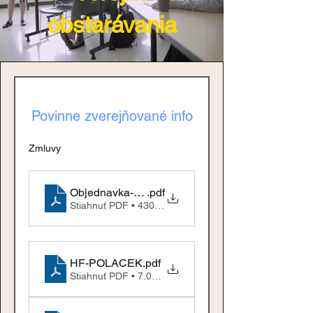
obstarávania
Povinne zverejňované info
Zmluvy
Objednavka-scan
.pdf
Stiahnuť PDF • 430KB
HF-POLACEK
.pdf
Stiahnuť PDF • 7.09MB