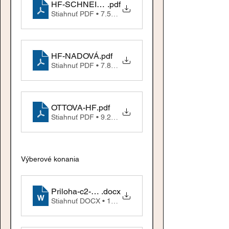
HF-SCHNEIDER
.pdf
Stiahnuť PDF • 7.52MB
HF-NADOVÁ
.pdf
Stiahnuť PDF • 7.82MB
OTTOVA-HF
.pdf
Stiahnuť PDF • 9.29MB
Výberové konania
Priloha-c2-Rozpocet-Projekt-OZ-Tenenet_zadan
.docx
Stiahnuť DOCX • 15KB