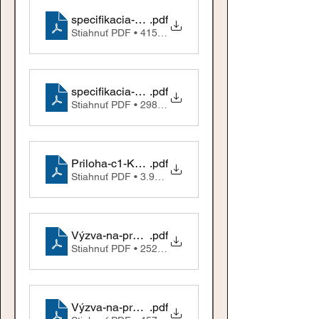
specifikacia-priloha-c1_vo
.pdf
Stiahnuť PDF • 415KB
specifikacia-Priloha-c1_ucto
.pdf
Stiahnuť PDF • 298KB
Priloha-c1-Komunikacna-strategia_OZ-Tenenet-1
.pdf
Stiahnuť PDF • 3.90MB
Výzva-na-predkladanie-ponúk_audit
.pdf
Stiahnuť PDF • 252KB
Výzva-na-predkladanie-ponúk_dezinfekcia.docx
.pdf