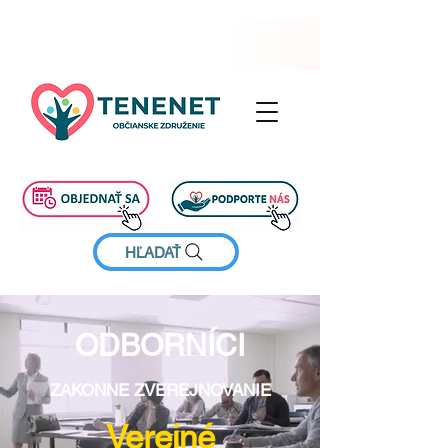
HĽADAŤ
ODBORNÍCI
ZAKONNE ZVEREJNOVANIE
Verejné