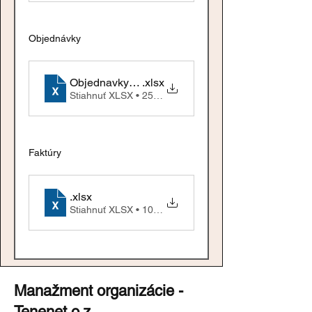
Objednávky
Objednavky-zverejnenie-od-01-06-2025
.xlsx
Stiahnuť XLSX • 25KB
Faktúry
.xlsx
Stiahnuť XLSX • 107KB
Manažment organizácie -
Tenenet o.z.