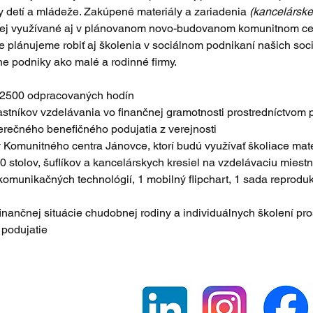
y detí a mládeže. Zakúpené materiály a zariadenia 
(kancelárske
ej využívané aj v plánovanom novo-budovanom komunitnom centr
 plánujeme robiť aj školenia v sociálnom podnikaní našich soc
e podniky ako malé a rodinné firmy.
e 2500 odpracovaných hodín
tníkov vzdelávania vo finančnej gramotnosti prostredníctvom pr
erečného benefičného podujatia z verejnosti
ov Komunitného centra Jánovce, ktorí budú využívať školiace mat
 stolov, šuflíkov a kancelárskych kresiel na vzdelávaciu miestn
omunikačných technológií, 1 mobilný flipchart, 1 sada reproduk
inančnej situácie chudobnej rodiny a individuálnych školení pro
 podujatie