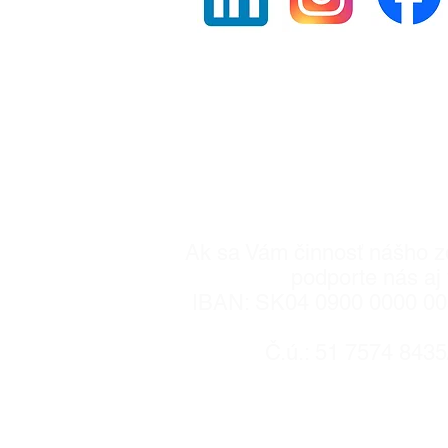
Zostaňte s nami v 
Registrované na MV SR dňa 
900/90-380 68
Ak sa Vám činnosť nášho z
podporte nás aj 
IBAN: SK04 0900 0000 0
Č.ú.: 51 7574 843
 7454