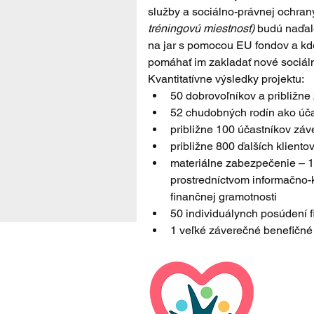
služby a sociálno-právnej ochran
tréningovú miestnosť)
 budú naďal
na jar s pomocou EU fondov a kde
pomáhať im zakladať nové sociáln
Kvantitatívne výsledky projektu:
50 dobrovoľníkov a približn
52 chudobných rodín ako účas
približne 100 účastníkov záv
približne 800 ďalších klient
materiálne zabezpečenie – 10
prostredníctvom informačno-k
finančnej gramotnosti
50 individuálynch posúdení f
1 veľké záverečné benefičné