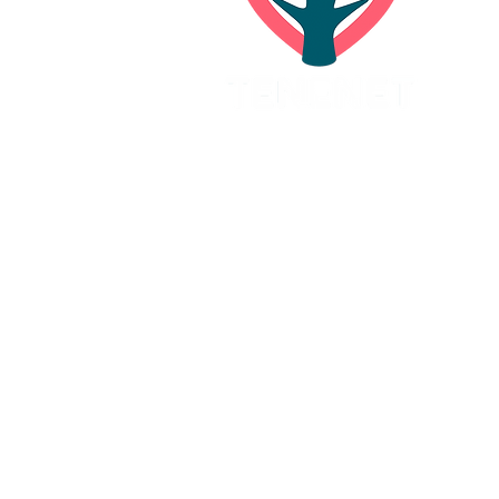
Adresa a fakturačné údaje:
TENENET o.z.
Oravská 3083/4
903 01 Senec
IČO:
42255015
DIČ:
2023343729
IBAN:
SK34 0900 0000 0051 2870