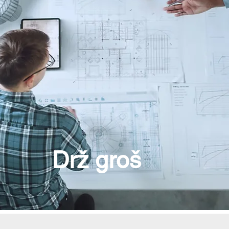
Drž groš