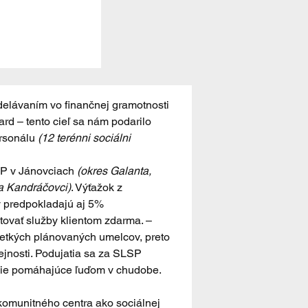
delávaním vo finančnej gramotnosti 
rd – tento cieľ sa nám podarilo 
rsonálu 
(12 terénni sociálni 
P v Jánovciach 
(okres Galanta, 
 a Kandráčovci)
. Výťažok z 
 predpokladajú aj 5% 
tovať služby klientom zdarma. – 
šetkých plánovaných umelcov, preto 
rejnosti. Podujatia sa za SLSP 
ácie pomáhajúce ľuďom v chudobe. 
 komunitného centra ako sociálnej 