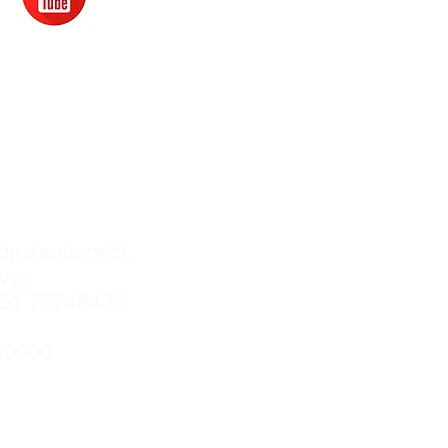
kontakte
19.8.2011VVS/1-
​
druženia páči,
vy:
051 75748435
5/0900