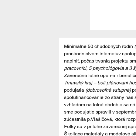
Minimálne 50 chudobných rodín 
prostredníctvom internetuv spolup
naplniť, počas trvania projektu 
pracovníci, 5 psychológovia a 3 
Záverečné letné open-air benefi
Trnavský kraj – boli plánovaní ho
podujatia 
(dobrovoľné vstupné)
 p
spolufinancovanie zo strany nás a
vzhľadom na letné obdobie sa nám
sme podujatie spravili v septembri
zúčastnila p.Vlašičová, ktorá ro
Fotky sú v prílohe záverečnej spr
Školiace materiály a modelové sit