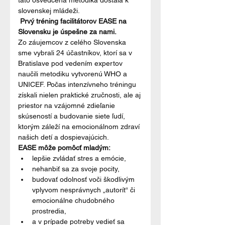
táto osvedčená metodika dostala k 
slovenskej mládeži.
 Prvý tréning facilitátorov EASE na 
Slovensku je úspešne za nami.
Zo záujemcov z celého Slovenska 
sme vybrali 24 účastníkov, ktorí sa v 
Bratislave pod vedením expertov 
naučili metodiku vytvorenú WHO a 
UNICEF. Počas intenzívneho tréningu 
získali nielen praktické zručnosti, ale aj 
priestor na vzájomné zdieľanie 
skúseností a budovanie siete ľudí, 
ktorým záleží na emocionálnom zdraví 
našich detí a dospievajúcich.
EASE môže pomôcť mladým:
lepšie zvládať stres a emócie,
nehanbiť sa za svoje pocity,
budovať odolnosť voči škodlivým 
vplyvom nesprávnych „autorít“ či 
emocionálne chudobného 
prostredia,
a v prípade potreby vedieť sa 