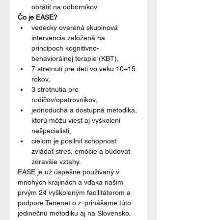
obrátiť na odborníkov.
Čo je EASE?
vedecky overená skupinová 
intervencia založená na 
princípoch kognitívno-
behaviorálnej terapie (KBT),
7 stretnutí pre deti vo veku 10–15 
rokov,
3 stretnutia pre 
rodičov/opatrovníkov,
jednoduchá a dostupná metodika, 
ktorú môžu viesť aj vyškolení 
nešpecialisti,
cieľom je posilniť schopnosť 
zvládať stres, emócie a budovať 
zdravšie vzťahy.
EASE je už úspešne používaný v 
mnohých krajinách a vďaka našim 
prvým 24 vyškoleným facilitátorom a 
podpore Tenenet o.z. prinášame túto 
jedinečnú metodiku aj na Slovensko.