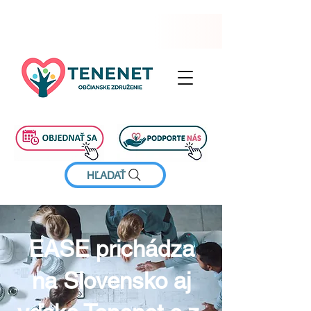
HĽADAŤ
EASE prichádza
na Slovensko aj