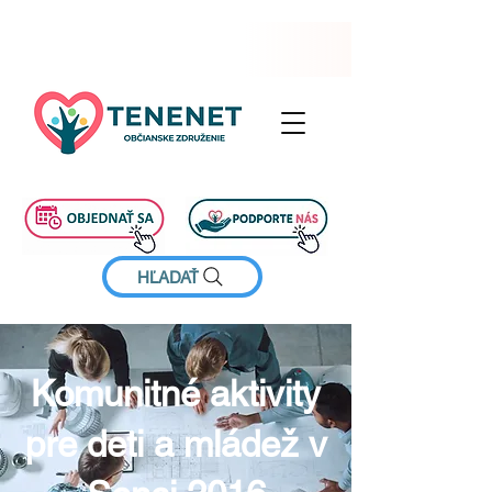
HĽADAŤ
Komunitné aktivity
pre deti a mládež v