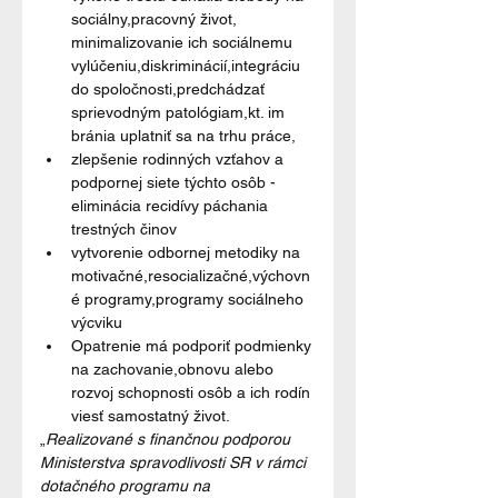
sociálny,pracovný život, 
minimalizovanie ich sociálnemu 
vylúčeniu,diskriminácií,integráciu 
do spoločnosti,predchádzať 
sprievodným patológiam,kt. im 
bránia uplatniť sa na trhu práce,
zlepšenie rodinných vzťahov a 
podpornej siete týchto osôb -
eliminácia recidívy páchania 
trestných činov
vytvorenie odbornej metodiky na 
motivačné,resocializačné,výchovn
é programy,programy sociálneho 
výcviku
Opatrenie má podporiť podmienky 
na zachovanie,obnovu alebo 
rozvoj schopnosti osôb a ich rodín 
viesť samostatný život.
„
Realizované s finančnou podporou 
Ministerstva spravodlivosti SR v rámci 
dotačného programu na 