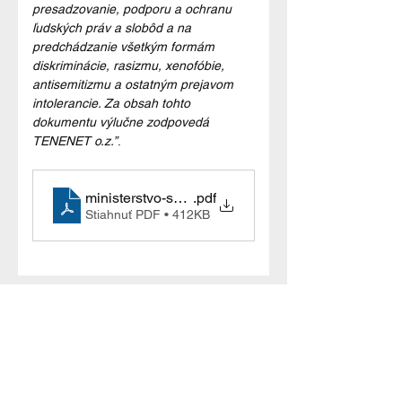
presadzovanie, podporu a ochranu 
ľudských práv a slobôd a na 
predchádzanie všetkým formám 
diskriminácie, rasizmu, xenofóbie, 
antisemitizmu a ostatným prejavom 
intolerancie. Za obsah tohto 
dokumentu výlučne zodpovedá 
TENENET o.z.”
.
ministerstvo-spravodlivosti-zmluva_Tenenet_D3
.pdf
Stiahnuť PDF • 412KB