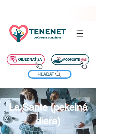
HĽADAŤ
La Sante (pekelná
diera)