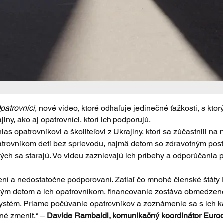
patrovníci
, nové video, ktoré odhaľuje jedinečné ťažkosti, s ktor
ny, ako aj opatrovníci, ktorí ich podporujú.
s opatrovníkovi a školiteľovi z Ukrajiny, ktorí sa zúčastnili na 
rovníkom detí bez sprievodu, najmä deťom so zdravotným postih
ých sa starajú. Vo videu zaznievajú ich príbehy a odporúčania p
ažení a nedostatočne podporovaní. Zatiaľ čo mnohé členské štát
kým deťom a ich opatrovníkom, financovanie zostáva obmedzené
 systém. Priame počúvanie opatrovníkov a zoznámenie sa s ich 
né zmeniť.“ – 
Davide Rambaldi, komunikačný koordinátor Euroc