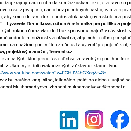
cudzej krajiny, často čelia ďalším ťažkostiam, ako je zdravotné 
níci sú v prvej línii, často bez potrebných nástrojov a zdrojov 
aby sme odstránili tento nedostatok nástrojov a školení a posky
“ – 
Lyzaveta Drannikova, odborná referentka pre politiku a pro
ých rokoch čoraz viac detí bez sprievodu, najmä v súvislosti s
borné vedenie a možnosť vzdelávať sa, aby mohli deťom poskytnú
eme, sa snažíme posilniť ich zručnosti a vytvoriť prepojenú sieť, 
, projektový manažér, Tenenet o.z.
ava na tých, ktorí pracujú s deťmi so zdravotným postihnutím a
ch z Ukrajiny a detí evakuovaných z ústavnej starostlivosti.
s://www.youtube.com/watch?v=FCHJV4hGXcg&t=3s
ov v bulharčine, angličtine, taliančine, poľštine alebo ukrajinčine
e: Zhannat Mukhamadiyeva, zhannat.mukhamadiyeva@tenenet.sk