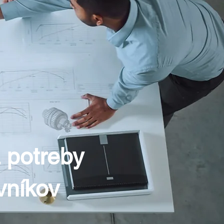
 potreby
vníkov