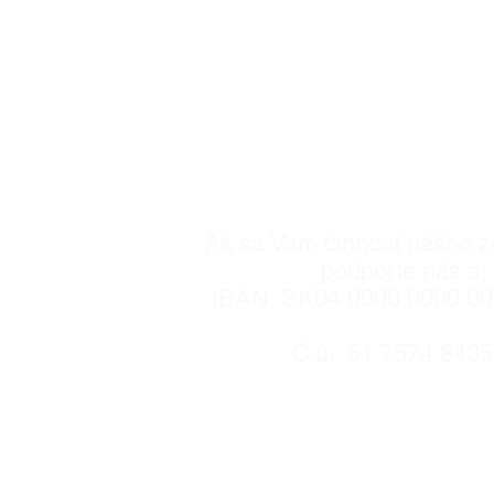
Zostaňte s nami v 
Registrované na MV SR dňa 
900/90-380 68
Ak sa Vám činnosť nášho z
podporte nás aj 
IBAN: SK04 0900 0000 0
Č.ú.: 51 7574 843
 7454