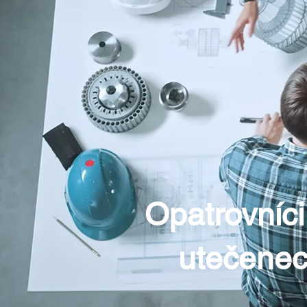
Opatrovníci
utečenec