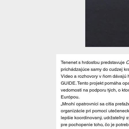
Tenenet s hrdosťou predstavuje 
O
prichádzajúce samy do cudzej kraji
Video a rozhovory v ňom dávajú hla
GUIDE. Tento projekt pomáha opat
vedomosti na podporu tých, o ktor
Európou.
„Mnohí opatrovníci sa cítia preť
organizácie pri pomoci utečenec
lepšie koordinovaný, udržateľný
pre pochopenie toho, čo je potreb