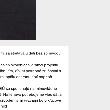
ými sa stretávajú deti bez sprievodu 
našich školeniach v rámci projektu 
nutím, získať potrebné zručnosti a 
re lepšiu ochranu detí naprieč 
y EÚ sa spoliehajú na mimovládne 
. Naliehavo potrebujeme viac dát a 
každodennými výzvami bolo kľúčové 
hild