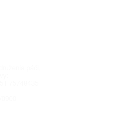
kontakte
19.8.2011VVS/1-
​
druženia páči,
vy:
051 75748435
5/0900