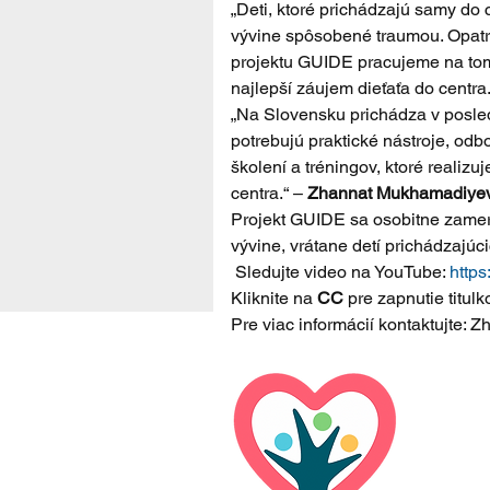
„Deti, ktoré prichádzajú samy do 
vývine spôsobené traumou. Opatrov
projektu GUIDE pracujeme na tom, 
najlepší záujem dieťaťa do centra.
„Na Slovensku prichádza v posledn
potrebujú praktické nástroje, od
školení a tréningov, ktoré realizuj
centra.“ – 
Zhannat Mukhamadiyeva
Projekt GUIDE sa osobitne zameri
vývine, vrátane detí prichádzajúci
 Sledujte video na YouTube: 
http
Kliknite na 
CC
 pre zapnutie titulk
Pre viac informácií kontaktujt