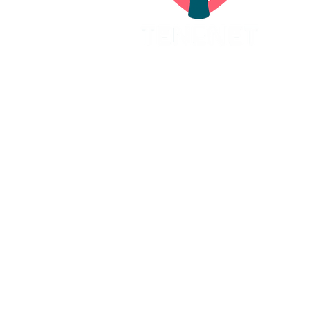
Adresa a fakturačné údaje:
TENENET o.z.
Oravská 3083/4
903 01 Senec
IČO:
42255015
DIČ:
2023343729
IBAN:
SK34 0900 0000 0051 2870