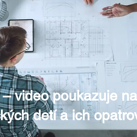
 – video poukazuje na
kých detí a ich opatro