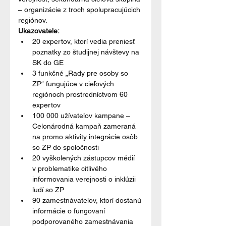
– organizácie z troch spolupracujúcich 
regiónov.
Ukazovatele:
20 expertov, ktorí vedia preniesť 
poznatky zo študijnej návštevy na 
SK do GE
3 funkčné „Rady pre osoby so 
ZP“ fungujúce v cieľových 
regiónoch prostredníctvom 60 
expertov
100 000 užívateľov kampane – 
Celonárodná kampaň zameraná 
na promo aktivity integrácie osôb 
so ZP do spoločnosti
20 vyškolených zástupcov médií 
v problematike citlivého 
informovania verejnosti o inklúzii 
ľudí so ZP
90 zamestnávateľov, ktorí dostanú 
informácie o fungovaní 
podporovaného zamestnávania 