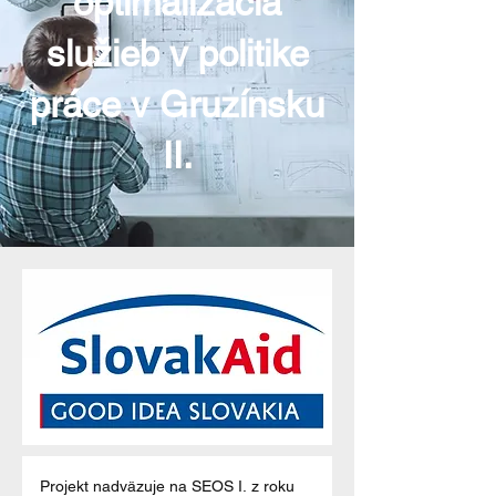
optimalizácia
služieb v politike
práce v Gruzínsku
II.
Projekt nadväzuje na SEOS I. z roku 