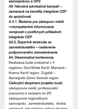
samosprávou a OPZ
A3. Národná advokačná kampaň – 
zameraná na benefity integrácie OZP 
do spoločnosti
A 3.1. Školenie pre zástupcov médií 
=>kompetentné informovanie 
verejnosti o pozitívnych príkladoch 
integrácie OZP
A3.2. Expertné stretnutia so 
zamestnávateľmi – nastavenie 
podporovaného zamestnávania
A4. Diseminačná konferencia
Realizácia bude prebiehať v 3 
regiónov: Gori/Shida Kartli, Marneuli – 
Kvemo Kartli region, Zugdidi – 
Samegrelo Zemo Svaneti region
Cieľovými skupinami projektu budú
: 
zástupcovia médií, profesionálni 
pracovníci s osobami so ZP, 
zástupcovia regionálnych 
samospráv,  zamestnávatelia,  široká 
verejnosť, sekundárna cieľová skupina 