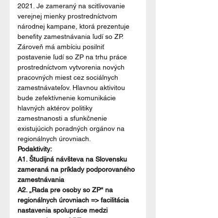
2021. Je zameraný na scitlivovanie 
verejnej mienky prostredníctvom 
národnej kampane, ktorá prezentuje 
benefity zamestnávania ľudí so ZP. 
Zároveň má ambíciu posilniť 
postavenie ľudí so ZP na trhu práce 
prostredníctvom vytvorenia nových 
pracovných miest cez sociálnych 
zamestnávateľov. Hlavnou aktivitou 
bude zefektívnenie komunikácie 
hlavných aktérov politiky 
zamestnanosti a sfunkčnenie 
existujúcich poradných orgánov na 
regionálnych úrovniach.
Podaktivity:
A1. Študijná návšteva na Slovensku 
zameraná na príklady podporovaného 
zamestnávania
A2. „Rada pre osoby so ZP“ na 
regionálnych úrovniach => facilitácia 
nastavenia spolupráce medzi 