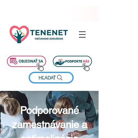
HĽADAŤ
Podporované
zamestnávanie a