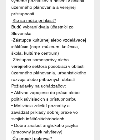
výmene poznatkov a riešení v oblasti 
územného plánovania a verejnej 
prístupnosti.
Kto sa môže prihlásiť?
Budú vybraní dvaja účastníci zo 
Slovenska:
-Zástupca kultúrnej alebo vzdelávacej 
inštitúcie (napr. múzeum, knižnica, 
škola, kultúrne centrum)
-Zástupca samosprávy alebo 
verejného sektora pôsobiaci v oblasti 
územného plánovania, urbanistického 
rozvoja alebo príbuzných oblastí
Požiadavky na uchádzačov:
• Aktívne zapojenie do práce alebo 
politík súvisiacich s prístupnosťou

• Motivácia zdieľať poznatky a 
zavádzať príklady dobrej praxe vo 
svojich inštitúciách/obciach

• Dobrá znalosť anglického jazyka 
(pracovný jazyk návštevy)