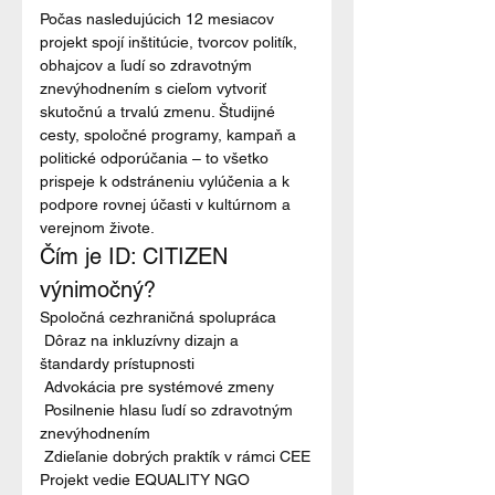
Počas nasledujúcich 12 mesiacov 
projekt spojí inštitúcie, tvorcov politík, 
obhajcov a ľudí so zdravotným 
znevýhodnením s cieľom vytvoriť 
skutočnú a trvalú zmenu. Študijné 
cesty, spoločné programy, kampaň a 
politické odporúčania – to všetko 
prispeje k odstráneniu vylúčenia a k 
podpore rovnej účasti v kultúrnom a 
verejnom živote.
Čím je ID: CITIZEN 
výnimočný? 
Spoločná cezhraničná spolupráca

 Dôraz na inkluzívny dizajn a 
štandardy prístupnosti

 Advokácia pre systémové zmeny

 Posilnenie hlasu ľudí so zdravotným 
znevýhodnením

 Zdieľanie dobrých praktík v rámci CEE
Projekt vedie 
EQUALITY NGO 