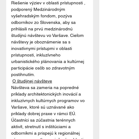
Riešenie výziev v oblasti prístupnosti , 
podporený Medzinárodným 
vyšehradským fondom, pozýva 
odborníkov zo Slovenska, aby sa 
prihlásili na prvú medzinárodnú 
študijnú návštevu vo Varšave. Cieľom 
návštevy je oboznámenie sa s 
inovatívnymi prístupmi v oblasti 
prístupnosti, inkluzívneho 
urbanistického plánovania a kultúrnej 
participácie osôb so zdravotným 
postihnutím.
O študijnej návšteve
Návšteva sa zameria na popredné 
príklady architektonických inovácií a 
inkluzívnych kultúrnych programov vo 
Varšave, ktoré sú uznávané ako 
príklady dobrej praxe v rámci EÚ. 
Účastníci sa zúčastnia terénnych 
aktivít, stretnutí s inštitúciami a 
odborníkmi a prispejú k regionálnej 