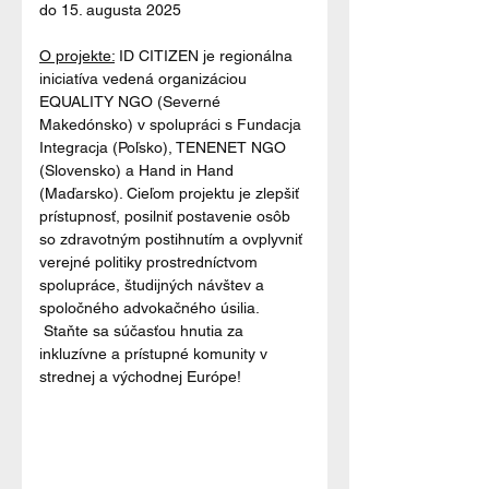
do 15. augusta 2025
O projekte:
 ID CITIZEN je regionálna 
iniciatíva vedená organizáciou 
EQUALITY NGO (Severné 
Makedónsko) v spolupráci s Fundacja 
Integracja (Poľsko), TENENET NGO 
(Slovensko) a Hand in Hand 
(Maďarsko). Cieľom projektu je zlepšiť 
prístupnosť, posilniť postavenie osôb 
so zdravotným postihnutím a ovplyvniť 
verejné politiky prostredníctvom 
spolupráce, študijných návštev a 
spoločného advokačného úsilia.
 Staňte sa súčasťou hnutia za 
inkluzívne a prístupné komunity v 
strednej a východnej Európe!