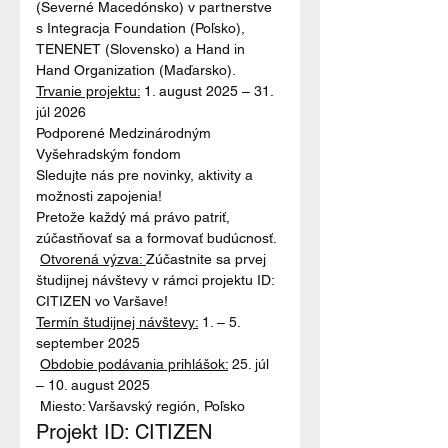
(Severné Macedónsko) v partnerstve 
s Integracja Foundation (Poľsko), 
TENENET (Slovensko) a Hand in 
Hand Organization (Maďarsko).
Trvanie projektu:
 1. august 2025 – 31. 
Podporené Medzinárodným 
Vyšehradským fondom
Sledujte nás pre novinky, aktivity a 
možnosti zapojenia!
Pretože každý má právo patriť, 
zúčastňovať sa a formovať budúcnosť.
Otvorená výzva: 
Zúčastnite sa prvej 
študijnej návštevy v rámci projektu ID: 
CITIZEN vo Varšave! 
Termín študijnej návštevy:
 1. – 5. 
september 2025

Obdobie podávania prihlášok:
 25. júl 
– 10. august 2025

Miesto
: Varšavský región, Poľsko
Projekt ID: CITIZEN 