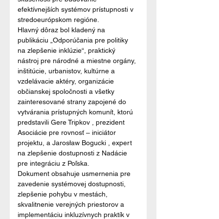
efektívnejších systémov prístupnosti v 
stredoeurópskom regióne.
Hlavný dôraz bol kladený na 
publikáciu „Odporúčania pre politiky 
na zlepšenie inklúzie“, praktický 
nástroj pre národné a miestne orgány, 
inštitúcie, urbanistov, kultúrne a 
vzdelávacie aktéry, organizácie 
občianskej spoločnosti a všetky 
zainteresované strany zapojené do 
vytvárania prístupných komunít, ktorú 
predstavili Gere Tripkov , prezident 
Asociácie pre rovnosť – iniciátor 
projektu, a Jarosław Bogucki , expert 
na zlepšenie dostupnosti z Nadácie 
pre integráciu z Poľska.
Dokument obsahuje usmernenia pre 
zavedenie systémovej dostupnosti, 
zlepšenie pohybu v mestách, 
skvalitnenie verejných priestorov a 
implementáciu inkluzívnych praktík v 