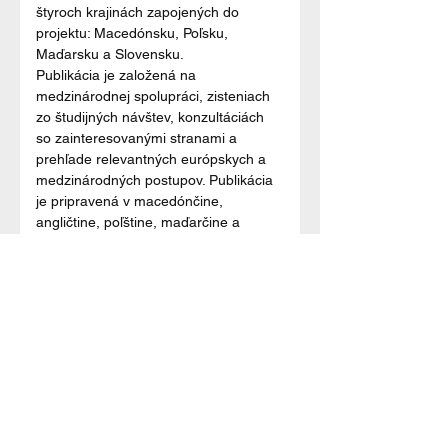
štyroch krajinách zapojených do 
projektu: Macedónsku, Poľsku, 
Maďarsku a Slovensku.
Publikácia je založená na 
medzinárodnej spolupráci, zisteniach 
zo študijných návštev, konzultáciách 
so zainteresovanými stranami a 
prehľade relevantných európskych a 
medzinárodných postupov. Publikácia 
je pripravená v macedónčine, 
angličtine, poľštine, maďarčine a 
slovenčine a je dostupná na oficiálnej 
webovej stránke projektu: 
https://citizen.equality.agency/
 (alebo 
priložené k tejto tlačovej správe).
„Prístupnosť často zostáva 
fragmentovaná, nekonzistentne 
implementovaná alebo závislá od 
individuálneho inštitucionálneho 
záväzku. Na to, aby sa stala 
merateľnou realitou v každodennom 