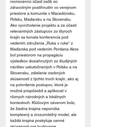
rovnocennú účasť osôb so 
zdravotným postihnutím vo verejnom 
priestore a komunite v Macedónsku, 
Poľsku, Maďarsku a na Slovensku.
Ako vyvrcholenie projektu a za účasti 
relevantných zástupcov zo štyroch 
krajín sa konala konferencia pod 
vedením združenia „Ruka v ruke“ z 
Maďarska pod vedením Pordana Akos 
bol priestorom na propagáciu 
výsledkov dosiahnutých zo študijných 
návštev uskutočnených v Poľsku a na 
Slovensku, zdieľanie osobných 
skúseností z týchto troch krajín, ako aj 
na potvrdenie postupov, ktoré je 
možné prispôsobiť a aplikovať v 
rôznych národných a lokálnych 
kontextoch. Kľúčovým záverom bolo, 
že žiadna krajina neponúka 
komplexný a zrozumiteľný model, ale 
každá krajina poskytuje cenné 
skúsenosti pre budovanie 