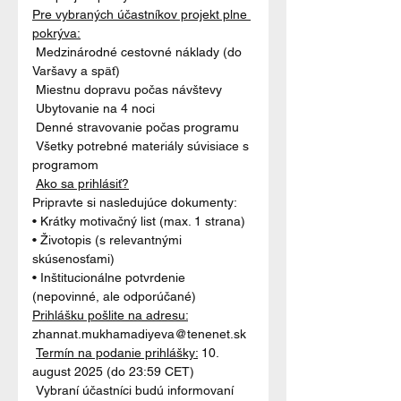
Pre vybraných účastníkov projekt plne 
pokrýva:
 Medzinárodné cestovné náklady (do 
Varšavy a späť)

 Miestnu dopravu počas návštevy

 Ubytovanie na 4 noci

 Denné stravovanie počas programu

 Všetky potrebné materiály súvisiace s 
programom
Ako sa prihlásiť?
Pripravte si nasledujúce dokumenty:

• Krátky motivačný list (max. 1 strana)

• Životopis (s relevantnými 
skúsenosťami)

• Inštitucionálne potvrdenie 
(nepovinné, ale odporúčané)
Prihlášku pošlite na adresu
:
zhannat.mukhamadiyeva@tenenet.sk

Termín na podanie prihlášky
:
 10. 
august 2025 (do 23:59 CET)

 Vybraní účastníci budú informovaní 