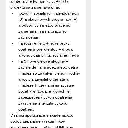
a intenzívne komunikujú. Aktivity 
projektu sa zameriavajú na:
rozvoj 7 sociálnych individuálnych 
(3) a skupinových programov (4) 
a odborných metód práce so 
zameraním sa na prácu so 
závislosťami
na rozšírenie o 4 nové prvky 
opatrenia pre klientov – drogy, 
alkohol, gambling, sociálne médiá
na 3 nové cieľové skupiny – 
závislé deti a mládež alebo deti a 
mládež so závislým členom rodiny 
a rodičia závislého dieťaťa a 
mládeže Projektami sa zvyšuje 
počet klientov, pre ktorých je 
zabezpečený výkon opatrenia, 
zvyšuje sa intenzita výkonu 
opatrení.
V rámci spolupráce s akademickou 
pôdou zapájame výskumníkov 
sociálnej práce FZaSP TRUNI, aby 