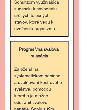
Schultzom využívajúca 
sugesciu k navodeniu 
určitých telesných 
stavov, ktoré vedú k 
uvoľneniu organizmu
Progresívna svalová 
relaxácia
Založená na 
systematickom napínaní 
a uvoľňovaní kostrového 
svalstva, pomocou 
ktorého je možné 
odstrániť svalové 
napätie. Spolu s tým 