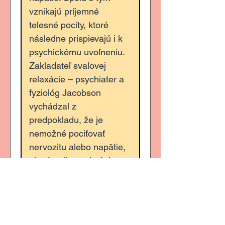
vznikajú príjemné 
telesné pocity, ktoré 
následne prispievajú i k 
psychickému uvoľneniu. 
Zakladateľ svalovej 
relaxácie – psychiater a 
fyziológ Jacobson 
vychádzal z 
predpokladu, že je 
nemožné pociťovať 
nervozitu alebo napätie, 
ak sú naše svaly úplne 
uvoľnené