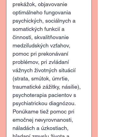
prekážok, objavovanie 
optimálneho fungovania 
psychických, sociálnych a 
somatických funkcií a 
činnosti, skvalitňovanie 
medziľudských vzťahov, 
pomoc pri prekonávaní 
problémov, pri zvládaní 
vážnych životných situácií 
(strata, smútok, úmrtie, 
traumatické zážitky, násilie), 
psychoterapia pacientov s 
psychiatrickou diagnózou.
Ponúkame tiež pomoc pri 
emočnej nevyrovnanosti, 
náladách a úzkostiach, 
hľadaní zmyslu života a 