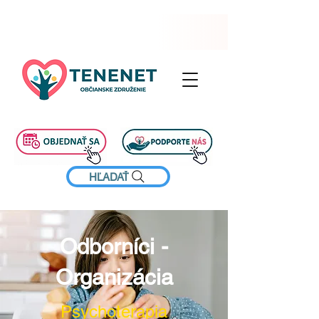
HĽADAŤ
Odborníci -
Organizácia
Psychoterapia