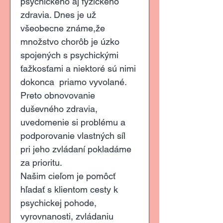
psychického aj fyzického 
zdravia. Dnes je už 
všeobecne známe,že 
množstvo chorôb je úzko 
spojených s psychickými 
ťažkosťami a niektoré sú nimi 
dokonca  priamo vyvolané. 
Preto obnovovanie 
duševného zdravia, 
uvedomenie si problému a 
podporovanie vlastných síl 
pri jeho zvládaní pokladáme 
za prioritu.
Našim cieľom je pomôcť 
hľadať s klientom cesty k 
psychickej pohode, 
vyrovnanosti, zvládaniu 