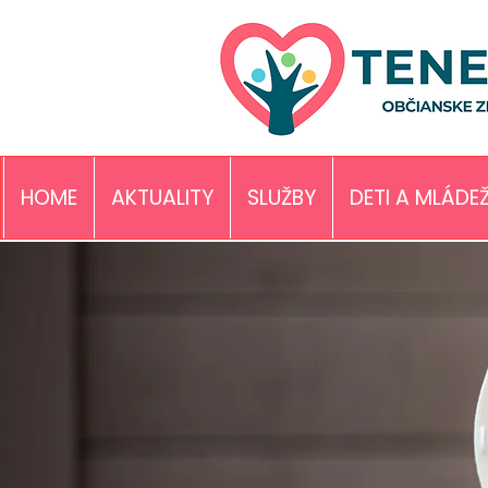
HOME
AKTUALITY
SLUŽBY
DETI A MLÁDE