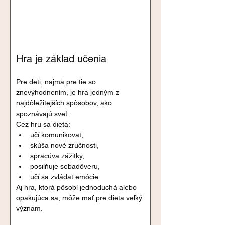
Hra je základ učenia
Pre deti, najmä pre tie so 
znevýhodnením, je hra jedným z 
najdôležitejších spôsobov, ako 
spoznávajú svet.
Cez hru sa dieťa:
učí komunikovať,
skúša nové zručnosti,
spracúva zážitky,
posilňuje sebadôveru,
učí sa zvládať emócie.
Aj hra, ktorá pôsobí jednoduchá alebo 
opakujúca sa, môže mať pre dieťa veľký 
význam.