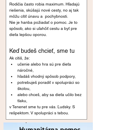
Rodičia často robia maximum. Hľadajú 
riešenia, skúšajú nové cesty, no aj tak 
môžu cítiť únavu a  pochybnosti.
Nie je hanba požiadať o pomoc. Je to 
spôsob, ako si uľahčiť cestu a byť pre 
dieťa lepšou oporou.
Keď budeš chcieť, sme tu
Ak cítiš, že:
učenie alebo hra sú pre dieťa 
náročné,
hľadáš vhodný spôsob podpory,
potrebuješ poradiť v spolupráci so 
školou,
alebo chceš, aby sa dieťa učilo bez 
tlaku,
v Tenenet sme tu pre vás. Ľudsky. S 
rešpektom. V spolupráci s tebou.
Humanitárna pomoc