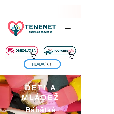
HĽADAŤ
​DETI A
MLÁDEŽ
Bábätká