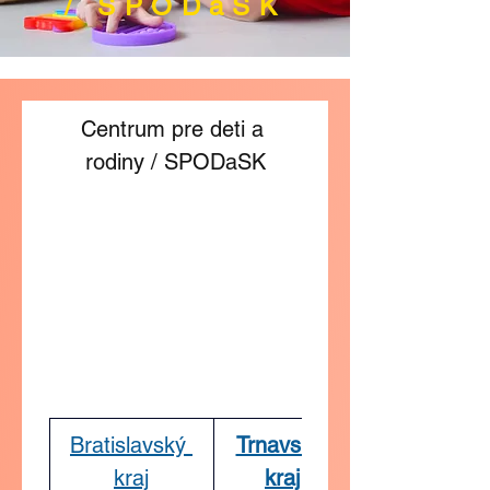
/ SPODaSK
Centrum pre deti a 
rodiny / SPODaSK
Bratislavský 
Trnavský 
kraj
kraj