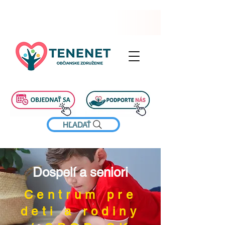
HĽADAŤ
Dospelí a seniori
Centrum pre
deti a rodiny