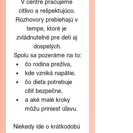
V centre pracujeme 
citlivo a rešpektujúco. 
Rozhovory prebiehajú v 
tempe, ktoré je 
zvládnuteľné pre deti aj 
dospelých.
Spolu sa pozeráme na to:
čo rodina prežíva,
kde vzniká napätie,
čo dieťa potrebuje 
cítiť bezpečne,
a aké malé kroky 
môžu priniesť úľavu.
Niekedy ide o krátkodobú 