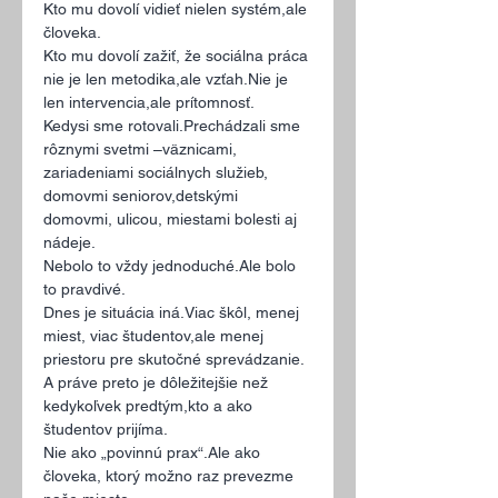
Kto mu dovolí vidieť nielen systém,ale 
človeka.
Kto mu dovolí zažiť, že sociálna práca 
nie je len metodika,ale vzťah.Nie je 
len intervencia,ale prítomnosť.
Kedysi sme rotovali.Prechádzali sme 
rôznymi svetmi –väznicami, 
zariadeniami sociálnych služieb, 
domovmi seniorov,detskými 
domovmi, ulicou, miestami bolesti aj 
nádeje.
Nebolo to vždy jednoduché.Ale bolo 
to pravdivé.
Dnes je situácia iná.Viac škôl, menej 
miest, viac študentov,ale menej 
priestoru pre skutočné sprevádzanie.
A práve preto je dôležitejšie než 
kedykoľvek predtým,kto a ako 
študentov prijíma.
Nie ako „povinnú prax“.Ale ako 
človeka, ktorý možno raz prevezme 