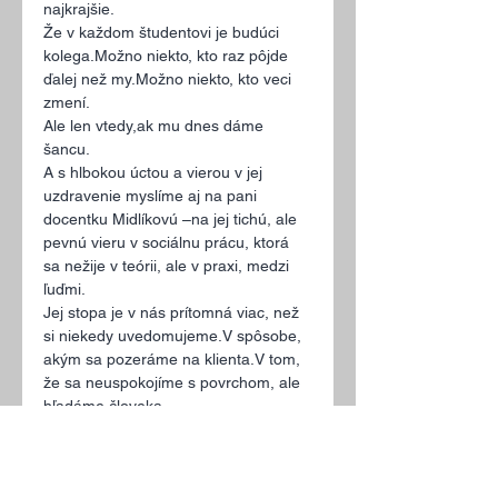
najkrajšie.
Že v každom študentovi je budúci 
kolega.Možno niekto, kto raz pôjde 
ďalej než my.Možno niekto, kto veci 
zmení.
Ale len vtedy,ak mu dnes dáme 
šancu.
A s hlbokou úctou a vierou v jej 
uzdravenie myslíme aj na pani 
docentku Midlíkovú –na jej tichú, ale 
pevnú vieru v sociálnu prácu, ktorá 
sa nežije v teórii, ale v praxi, medzi 
ľuďmi.
Jej stopa je v nás prítomná viac, než 
si niekedy uvedomujeme.V spôsobe, 
akým sa pozeráme na klienta.V tom, 
že sa neuspokojíme s povrchom, ale 
hľadáme človeka.
S nádejou a pokorou veríme,že sa k 
nám opäť vráti.A že budeme môcť 
pokračovať v ceste,ktorú nám 