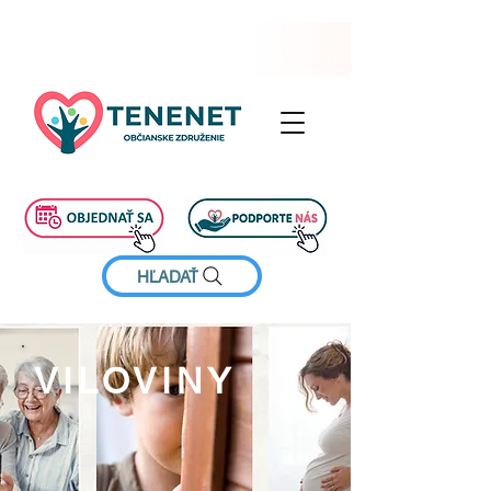
HĽADAŤ
VILOVINY