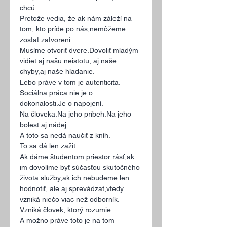
chcú.
Pretože vedia, že ak nám záleží na 
tom, kto príde po nás,nemôžeme 
zostať zatvorení.
Musíme otvoriť dvere.Dovoliť mladým 
vidieť aj našu neistotu, aj naše 
chyby,aj naše hľadanie.
Lebo práve v tom je autenticita.
Sociálna práca nie je o 
dokonalosti.Je
 o napojení.
Na 
človeka.Na
 jeho 
príbeh.Na
 jeho 
bolesť aj nádej.
A toto sa nedá naučiť z kníh.
To sa dá len zažiť.
Ak dáme študentom priestor rásť,ak 
im dovolíme byť súčasťou skutočného 
života služby,ak ich nebudeme len 
hodnotiť, ale aj sprevádzať,vtedy 
vzniká niečo viac než odborník.
Vzniká človek, ktorý rozumie.
A možno práve toto je na tom 