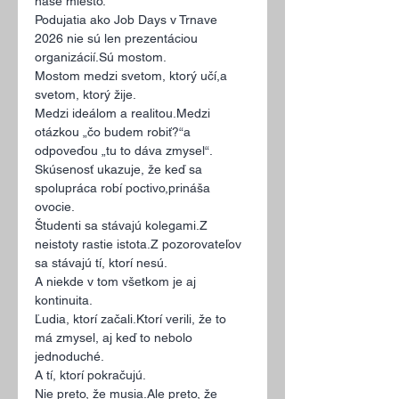
naše miesto.
Podujatia ako Job Days v Trnave 
2026 nie sú len prezentáciou 
organizácií.Sú mostom.
Mostom medzi svetom, ktorý učí,a 
svetom, ktorý žije.
Medzi ideálom a realitou.Medzi 
otázkou „čo budem robiť?“a 
odpoveďou „tu to dáva zmysel“.
Skúsenosť ukazuje, že keď sa 
spolupráca robí poctivo,prináša 
ovocie.
Študenti sa stávajú kolegami.Z 
neistoty rastie istota.Z pozorovateľov 
sa stávajú tí, ktorí nesú.
A niekde v tom všetkom je aj 
kontinuita.
Ľudia, ktorí začali.Ktorí verili, že to 
má zmysel, aj keď to nebolo 
jednoduché.
A tí, ktorí pokračujú.
Nie preto, že musia.Ale preto, že 