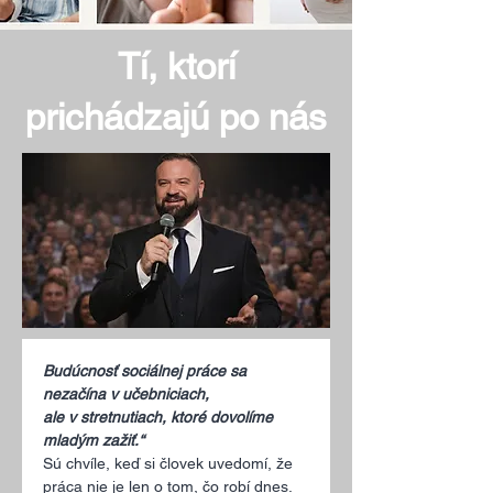
Tí, ktorí
prichádzajú po nás
Budúcnosť sociálnej práce sa 
nezačína v učebniciach,
ale v stretnutiach, ktoré dovolíme 
mladým zažiť.“
Sú chvíle, keď si človek uvedomí, že 
práca nie je len o tom, čo robí dnes.