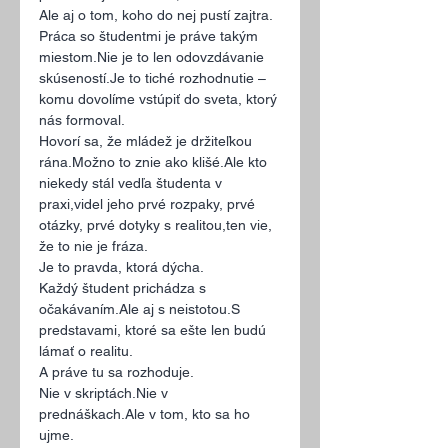
Ale aj o tom, koho do nej pustí zajtra.
Práca so študentmi je práve takým 
miestom.Nie je to len odovzdávanie 
skúseností.Je
 to tiché rozhodnutie –
komu dovolíme vstúpiť do sveta, ktorý 
nás formoval.
Hovorí sa, že mládež je držiteľkou 
rána.Možno to znie ako klišé.Ale kto 
niekedy stál vedľa študenta v 
praxi,videl jeho prvé rozpaky, prvé 
otázky, prvé dotyky s realitou,ten vie, 
že to nie je fráza.
Je to pravda, ktorá dýcha.
Každý študent prichádza s 
očakávaním.Ale aj s neistotou.S 
predstavami, ktoré sa ešte len budú 
lámať o realitu.
A práve tu sa rozhoduje.
Nie v skriptách.Nie v 
prednáškach.Ale v tom, kto sa ho 
ujme.